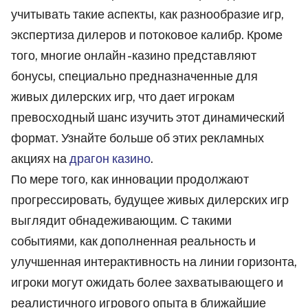
учитывать такие аспекты, как разнообразие игр,
экспертиза дилеров и потоковое калибр. Кроме
того, многие онлайн -казино представляют
бонусы, специально предназначенные для
живых дилерских игр, что дает игрокам
превосходный шанс изучить этот динамический
формат. Узнайте больше об этих рекламных
акциях на
драгон казино
.
По мере того, как инновации продолжают
прогрессировать, будущее живых дилерских игр
выглядит обнадеживающим. С такими
событиями, как дополненная реальность и
улучшенная интерактивность на линии горизонта,
игроки могут ожидать более захватывающего и
реалистичного игрового опыта в ближайшие