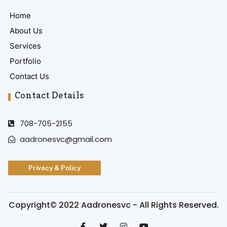
Home
About Us
Services
Portfolio
Contact Us
Contact Details
708-705-2155
aadronesvc@gmail.com
Privacy & Policy
Copyright© 2022 Aadronesvc - All Rights Reserved.