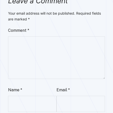
Leave a Comment
Your email address will not be published.
Required fields
are marked
*
Comment
*
Name
*
Email
*