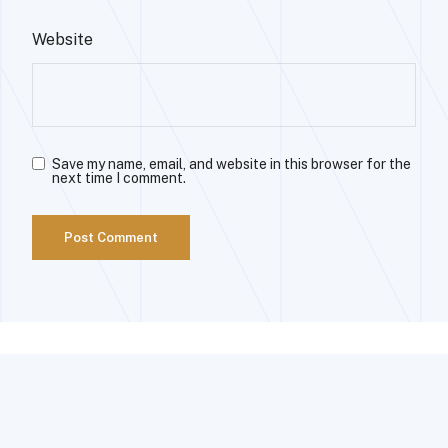
Website
Save my name, email, and website in this browser for the
next time I comment.