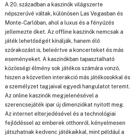
A 20. században a kaszinók világszerte
népszerűvé váltak, különösen Las Vegasban és
Monte-Carlóban, ahol a luxus és a fényűzés
jellemezte őket. Az offline kaszinók nemcsak a
játék lehetőségét kínálják, hanem élő
szórakozást is, beleértve a koncerteket és más
eseményeket. A kaszinókban tapasztalható
közösségi élmény sok játékos számára vonzó,
hiszen a közvetlen interakció más játékosokkal és
a személyzet tagjaival egyedi hangulatot teremt.
Az online kaszinók megjelenésével a
szerencsejáték ipar új dimenziókat nyitott meg.
Az internet elterjedésével és a technológiai
fejlődéssel az emberek otthonról, kényelmesen
játszhatnak kedvenc játékaikkal, mint például a