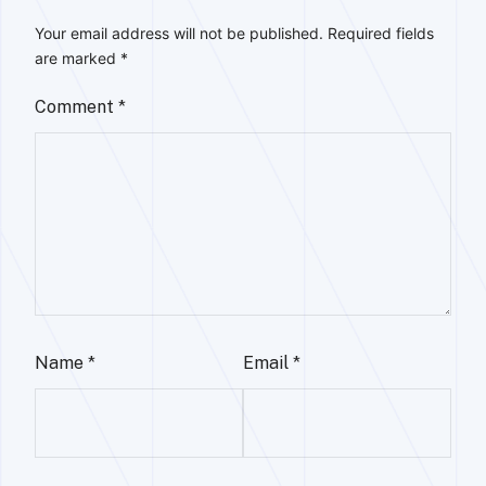
Your email address will not be published.
Required fields
are marked
*
Comment
*
Name
*
Email
*