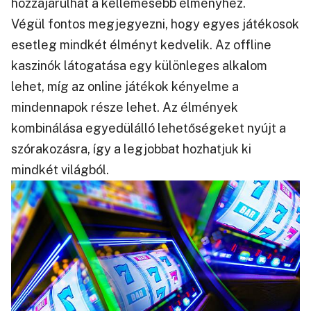
hozzájárulhat a kellemesebb élményhez.
Végül fontos megjegyezni, hogy egyes játékosok
esetleg mindkét élményt kedvelik. Az offline
kaszinók látogatása egy különleges alkalom
lehet, míg az online játékok kényelme a
mindennapok része lehet. Az élmények
kombinálása egyedülálló lehetőségeket nyújt a
szórakozásra, így a legjobbat hozhatjuk ki
mindkét világból.