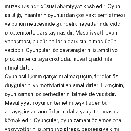
müzakirəsində xüsusi əhəmiyyət kəsb edir. Oyun
asılılığı, insanların oyunlardan çox vaxt sərf etməsi
və bunun nəticəsində gündəlik həyatlarında ciddi
problemlərlə qarşılaşmasıdır. Məsuliyyətli oyun
yanaşması, bu cür halların qarşısını almaq üçün
vacibdir. Oyunçular, öz davranışlarını izləməli və
problemlər ortaya çıxdıqda, müvafiq addımlar
atmalıdırlar.
Oyun asılılığının qarşısını almaq üçün, fərdlər öz
duyğularını və motivlərini anlamalıdırlar. Həmçinin,
oyun zamanı öz sərhədlərini bilmək də vacibdir.
Məsuliyyətli oyunun təməlini təşkil edən bu
anlayış, insanların özlərini daha yaxşı tanımasına
kömək edir. Oyunçular, oyun zamanı öz emosional
vəziyyətlərini izləməli və stress, depressiya kimi