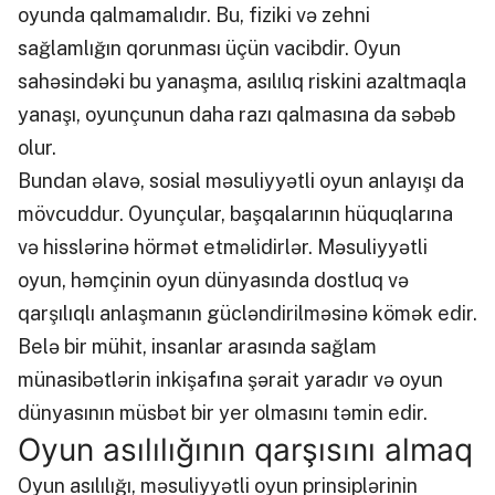
oyunda qalmamalıdır. Bu, fiziki və zehni
sağlamlığın qorunması üçün vacibdir. Oyun
sahəsindəki bu yanaşma, asılılıq riskini azaltmaqla
yanaşı, oyunçunun daha razı qalmasına da səbəb
olur.
Bundan əlavə, sosial məsuliyyətli oyun anlayışı da
mövcuddur. Oyunçular, başqalarının hüquqlarına
və hisslərinə hörmət etməlidirlər. Məsuliyyətli
oyun, həmçinin oyun dünyasında dostluq və
qarşılıqlı anlaşmanın gücləndirilməsinə kömək edir.
Belə bir mühit, insanlar arasında sağlam
münasibətlərin inkişafına şərait yaradır və oyun
dünyasının müsbət bir yer olmasını təmin edir.
Oyun asılılığının qarşısını almaq
Oyun asılılığı, məsuliyyətli oyun prinsiplərinin