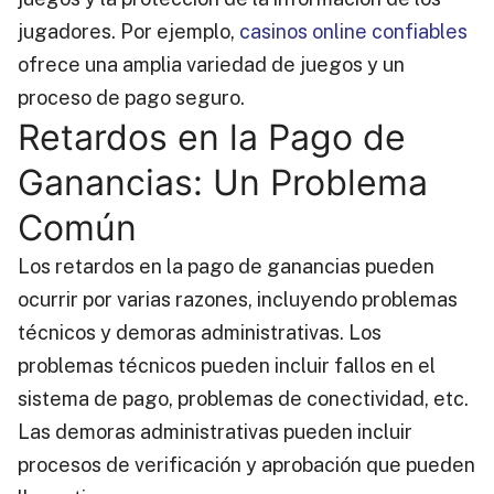
jugadores. Por ejemplo,
casinos online confiables
ofrece una amplia variedad de juegos y un
proceso de pago seguro.
Retardos en la Pago de
Ganancias: Un Problema
Común
Los retardos en la pago de ganancias pueden
ocurrir por varias razones, incluyendo problemas
técnicos y demoras administrativas. Los
problemas técnicos pueden incluir fallos en el
sistema de pago, problemas de conectividad, etc.
Las demoras administrativas pueden incluir
procesos de verificación y aprobación que pueden