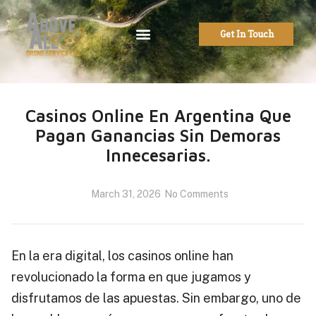
Get In Touch
Casinos Online En Argentina Que
Pagan Ganancias Sin Demoras
Innecesarias.
March 31, 2026
No Comments
En la era digital, los casinos online han
revolucionado la forma en que jugamos y
disfrutamos de las apuestas. Sin embargo, uno de