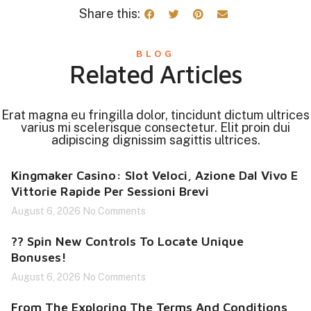
Share this:
BLOG
Related Articles
Erat magna eu fringilla dolor, tincidunt dictum ultrices
varius mi scelerisque consectetur. Elit proin dui
adipiscing dignissim sagittis ultrices.
Kingmaker Casino: Slot Veloci, Azione Dal Vivo E
Vittorie Rapide Per Sessioni Brevi
August 6, 2026
No Comments
?? Spin New Controls To Locate Unique
Bonuses!
August 6, 2026
No Comments
From The Exploring The Terms And Conditions,