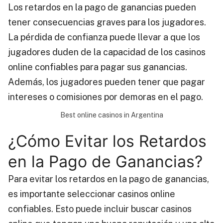
Los retardos en la pago de ganancias pueden
tener consecuencias graves para los jugadores.
La pérdida de confianza puede llevar a que los
jugadores duden de la capacidad de los casinos
online confiables para pagar sus ganancias.
Además, los jugadores pueden tener que pagar
intereses o comisiones por demoras en el pago.
Best online casinos in Argentina
¿Cómo Evitar los Retardos
en la Pago de Ganancias?
Para evitar los retardos en la pago de ganancias,
es importante seleccionar casinos online
confiables. Esto puede incluir buscar casinos