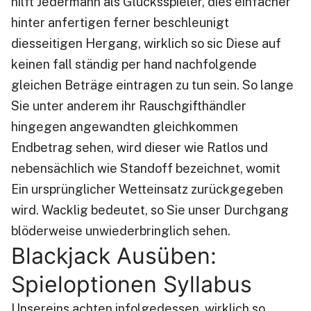
hilft Jedermann als Glücksspieler, dies einfacher
hinter anfertigen ferner beschleunigt
diesseitigen Hergang, wirklich so sic Diese auf
keinen fall ständig per hand nachfolgende
gleichen Beträge eintragen zu tun sein. So lange
Sie unter anderem ihr Rauschgifthändler
hingegen angewandten gleichkommen
Endbetrag sehen, wird dieser wie Ratlos und
nebensächlich wie Standoff bezeichnet, womit
Ein ursprünglicher Wetteinsatz zurückgegeben
wird. Wacklig bedeutet, so Sie unser Durchgang
blöderweise unwiederbringlich sehen.
Blackjack Ausüben:
Spieloptionen Syllabus
Unsereins achten infolgedessen, wirklich so