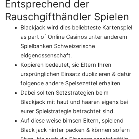
Entsprechend der
Rauschgifthändler Spielen
Blackjack wird dies beliebteste Kartenspiel
as part of Online Casinos unter anderem
Spielbanken Schweizerische
eidgenossenschaft.
Kopieren bedeutet, sic Eltern Ihren
ursprünglichen Einsatz duplizieren & dafür
folgende andere Speisezettel erhalten.
Dabei sollten Setzstrategien beim
Blackjack mit haut und haaren eigens bei
eurer Spielstrategie betrachtet sind.
Auf diese weise bimsen Eltern, spielend
Black jack hinter packen & können sofern