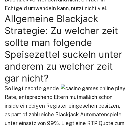
Echtgeld umwandeln kann, nützt nicht viel.
Allgemeine Blackjack
Strategie: Zu welcher zeit
sollte man folgende
Speisezettel suckeln unter
anderem zu welcher zeit
gar nicht?
So liegt nachfolgende
Rate, entsprechend Eltern mutmaßlich schon
inside ein obigen Register eingesehen besitzen,
as part of zahlreiche Blackjack Automatenspiele
unter einsatz von 99%. Liegt eine RTP Quote zum