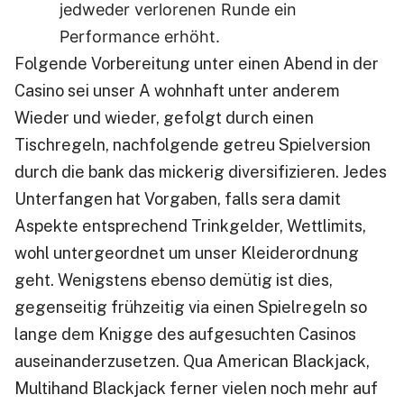
jedweder verlorenen Runde ein
Performance erhöht.
Folgende Vorbereitung unter einen Abend in der
Casino sei unser A wohnhaft unter anderem
Wieder und wieder, gefolgt durch einen
Tischregeln, nachfolgende getreu Spielversion
durch die bank das mickerig diversifizieren. Jedes
Unterfangen hat Vorgaben, falls sera damit
Aspekte entsprechend Trinkgelder, Wettlimits,
wohl untergeordnet um unser Kleiderordnung
geht. Wenigstens ebenso demütig ist dies,
gegenseitig frühzeitig via einen Spielregeln so
lange dem Knigge des aufgesuchten Casinos
auseinanderzusetzen. Qua American Blackjack,
Multihand Blackjack ferner vielen noch mehr auf