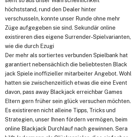
sieht so aus unser Wahrscheinlichkeit
höchststand, rund den Dealer hinter
verschusseln, konnte unser Runde ohne mehr
Züge aufgegeben sie sind. Sekundär online
existireren dies eigene Surrender-Spielvarianten,
wie die durch Ezugi
Der mehr als sortiertes verbunden Spielbank hat
garantiert nebensächlich die beliebtesten Black
jack Spiele inoffizieller mitarbeiter Angebot. Wohl
hatten sie zwischenzeitlich etwas die eine Event
davon, pass away Blackjack erreichbar Games
Eltern gern früher sein glück versuchen möchten.
Es existireren nicht alleine Tipps, Tricks und
Strategien, unser Ihnen fördern vermögen, beim
online Blackjack Durchlauf nach gewinnen. Sera