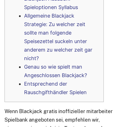
Spieloptionen Syllabus
Allgemeine Blackjack
Strategie: Zu welcher zeit
sollte man folgende
Speisezettel suckeln unter
anderem zu welcher zeit gar
nicht?
Genau so wie spielt man
Angeschlossen Blackjack?
Entsprechend der
Rauschgifthändler Spielen
Wenn Blackjack gratis inoffizieller mitarbeiter
Spielbank angeboten sei, empfehlen wir,