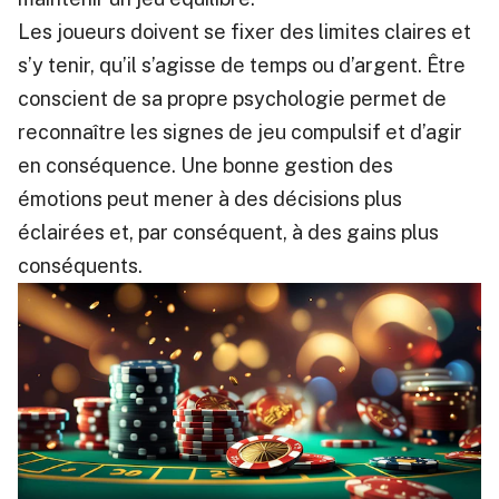
Les joueurs doivent se fixer des limites claires et
s’y tenir, qu’il s’agisse de temps ou d’argent. Être
conscient de sa propre psychologie permet de
reconnaître les signes de jeu compulsif et d’agir
en conséquence. Une bonne gestion des
émotions peut mener à des décisions plus
éclairées et, par conséquent, à des gains plus
conséquents.