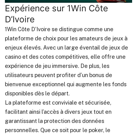
Expérience sur 1Win Côte
D’Ivoire
1Win Côte D’Ivoire se distingue comme une
plateforme de choix pour les amateurs de jeux à
enjeux élevés. Avec un large éventail de jeux de
casino et des cotes compétitives, elle offre une
expérience de jeu immersive. De plus, les
utilisateurs peuvent profiter d’un bonus de
bienvenue exceptionnel qui augmente les fonds
disponibles dès le départ.
La plateforme est conviviale et sécurisée,
facilitant ainsi l’accès à divers jeux tout en
garantissant la protection des données
personnelles. Que ce soit pour le poker, le