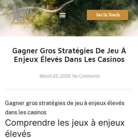
Get In Touch
Gagner Gros Stratégies De Jeu À
Enjeux Élevés Dans Les Casinos
March 25, 2026
No Comments
Gagner gros stratégies de jeu à enjeux élevés
dans les casinos
Comprendre les jeux à enjeux
élevés