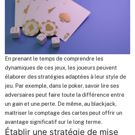
En prenant le temps de comprendre les
dynamiques de ces jeux, les joueurs peuvent
élaborer des stratégies adaptées à leur style de
jeu. Par exemple, dans le poker, savoir lire ses
adversaires peut faire toute la différence entre
un gain et une perte. De même, au blackjack,
maîtriser le comptage des cartes peut offrir un
avantage significatif sur le long terme.
Établir une stratégie de mise