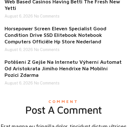
Web Based Casinos Having Betti The Fresh New
Yetti
August 6, 2026
No Comments
Horsepower Screen Eleven Specialist Good
Condition Drive SSD Elitebook Notebook
Computers Officiële Hp Store Nederland
August 6, 2026
No Comments
Potěšení Z Gejše Na Internetu Výherní Automat
Od Aristokrata Jimiho Hendrixe Na Mobilní
Pozici Zdarma
August 6, 2026
No Comments
COMMENT
Post A Comment
Erat magna eu fringilla dolor, tincidunt dictum ultrices