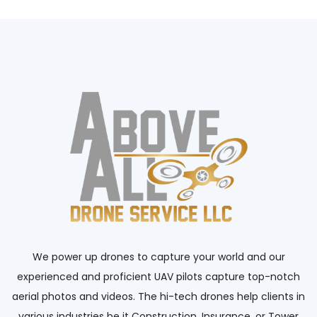
We power up drones to capture your world and our
experienced and proficient UAV pilots capture top-notch
aerial photos and videos. The hi-tech drones help clients in
various industries be it Construction, Insurance, or Tower