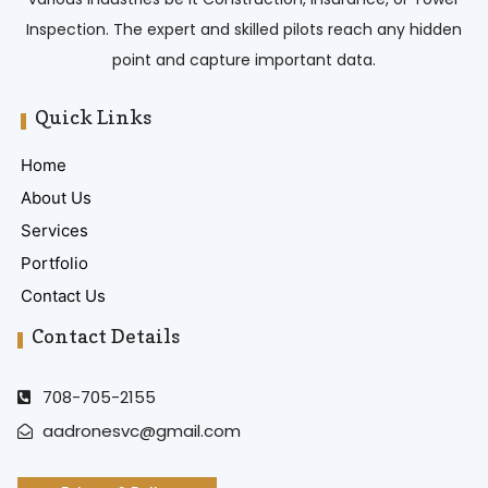
Inspection. The expert and skilled pilots reach any hidden
point and capture important data.
Quick Links
Home
About Us
Services
Portfolio
Contact Us
Contact Details
708-705-2155
aadronesvc@gmail.com