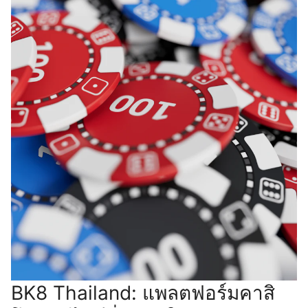
BK8 Thailand: แพลตฟอร์มคาสิ