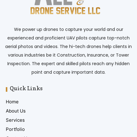
We power up drones to capture your world and our
experienced and proficient UAV pilots capture top-notch
aerial photos and videos. The hi-tech drones help clients in
various industries be it Construction, Insurance, or Tower
Inspection. The expert and skilled pilots reach any hidden
point and capture important data.
Quick Links
Home
About Us
Services
Portfolio