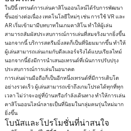
ในปีนี้ เทรนด์การเล่นคาสิโนออนไลน์ได้รับการพัฒนา
ขึ้นอย่างต่อเนื่อง เทคโนโลยีใหม่ๆ เช่น การใช้ VR และ
AR เริ่มเข้ามามีบทบาทในเกมคาสิโน ทำให้ผู้เล่น
สามารถสัมผัสประสบการณ์การเล่นที่สมจริงมากยิ่งขึ้น
นอกจากนี้ บริการสตรีมมิ่งสดก็เป็นที่นิยมมากขึ้น ทำให้
ผู้เล่นสามารถเล่นเกมกับดีลเลอร์จริงได้แบบเรียลไทม์
นอกจากนี้ยังมีการนำเสนอเทรนด์ที่เน้นการปรับปรุง
ประสบการณ์การเล่นในอนาคต
การเล่นผ่านมือถือก็เป็นอีกหนึ่งเทรนด์ที่มีการเติบโต
อย่างรวดเร็ว ผู้เล่นสามารถเข้าถึงเกมโปรดได้ทุกที่ทุก
เวลา ไม่ว่าจะอยู่ที่บ้านหรือกำลังเดินทาง ทำให้การเล่น
คาสิโนออนไลน์กลายเป็นที่นิยมในกลุ่มคนรุ่นใหม่มาก
ยิ่งขึ้น
โบนัสและโปรโมชั่นที่น่าสนใจ