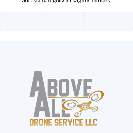
adipiscing dignissim sagittis ultrices.