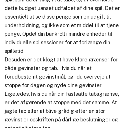
dette budget uanset udfaldet af dine spil. Det er
essentielt at se disse penge som en udgift til
underholdning, og ikke som et middel til at tjene
penge. Opdel din bankroll i mindre enheder til
individuelle spilsessioner for at forlænge din
spilletid.
Desuden er det klogt at have klare grænser for
både gevinster og tab. Hvis du når et
forudbestemt gevinstmål, bør du overveje at
stoppe for dagen og nyde dine gevinster.
Ligeledes, hvis du når din fastsatte tabsgrænse,
er det afgørende at stoppe med det samme. At
jagte tab eller at blive grådig efter en stor
gevinst er opskriften på dårlige beslutninger og