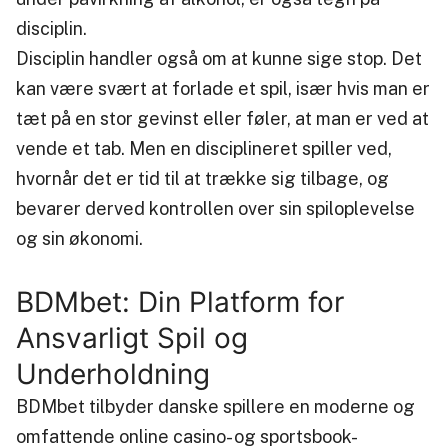
disciplin.
Disciplin handler også om at kunne sige stop. Det
kan være svært at forlade et spil, især hvis man er
tæt på en stor gevinst eller føler, at man er ved at
vende et tab. Men en disciplineret spiller ved,
hvornår det er tid til at trække sig tilbage, og
bevarer derved kontrollen over sin spiloplevelse
og sin økonomi.
BDMbet: Din Platform for
Ansvarligt Spil og
Underholdning
BDMbet tilbyder danske spillere en moderne og
omfattende online casino- og sportsbook-