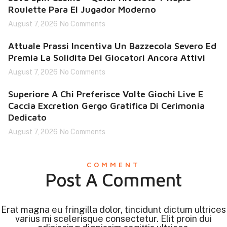
Roulette Para El Jugador Moderno
August 7, 2026
No Comments
Attuale Prassi Incentiva Un Bazzecola Severo Ed
Premia La Solidita Dei Giocatori Ancora Attivi
August 7, 2026
No Comments
Superiore A Chi Preferisce Volte Giochi Live E
Caccia Excretion Gergo Gratifica Di Cerimonia
Dedicato
August 7, 2026
No Comments
COMMENT
Post A Comment
Erat magna eu fringilla dolor, tincidunt dictum ultrices
varius mi scelerisque consectetur. Elit proin dui