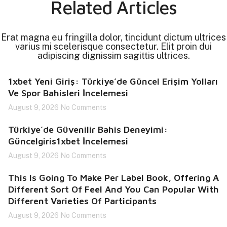
Related Articles
Erat magna eu fringilla dolor, tincidunt dictum ultrices
varius mi scelerisque consectetur. Elit proin dui
adipiscing dignissim sagittis ultrices.
1xbet Yeni Giriş: Türkiye’de Güncel Erişim Yolları
Ve Spor Bahisleri İncelemesi
August 9, 2026
No Comments
Türkiye’de Güvenilir Bahis Deneyimi:
Güncelgiris1xbet İncelemesi
August 9, 2026
No Comments
This Is Going To Make Per Label Book, Offering A
Different Sort Of Feel And You Can Popular With
Different Varieties Of Participants
August 9, 2026
No Comments