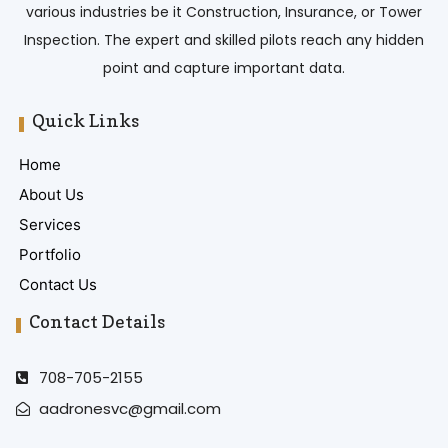
various industries be it Construction, Insurance, or Tower
Inspection. The expert and skilled pilots reach any hidden
point and capture important data.
Quick Links
Home
About Us
Services
Portfolio
Contact Us
Contact Details
708-705-2155
aadronesvc@gmail.com