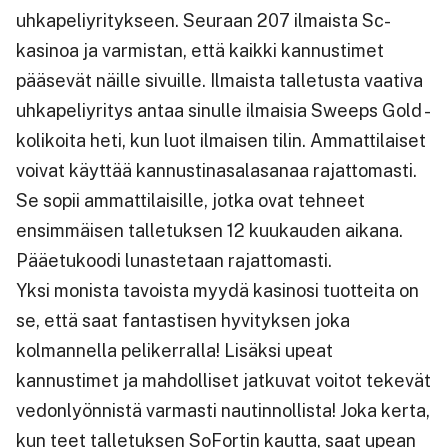
uhkapeliyritykseen. Seuraan 207 ilmaista Sc-
kasinoa ja varmistan, että kaikki kannustimet
pääsevät näille sivuille. Ilmaista talletusta vaativa
uhkapeliyritys antaa sinulle ilmaisia ​​Sweeps Gold -
kolikoita heti, kun luot ilmaisen tilin. Ammattilaiset
voivat käyttää kannustinasalasanaa rajattomasti.
Se sopii ammattilaisille, jotka ovat tehneet
ensimmäisen talletuksen 12 kuukauden aikana.
Pääetukoodi lunastetaan rajattomasti.
Yksi monista tavoista myydä kasinosi tuotteita on
se, että saat fantastisen hyvityksen joka
kolmannella pelikerralla! Lisäksi upeat
kannustimet ja mahdolliset jatkuvat voitot tekevät
vedonlyönnistä varmasti nautinnollista! Joka kerta,
kun teet talletuksen SoFortin kautta, saat upean