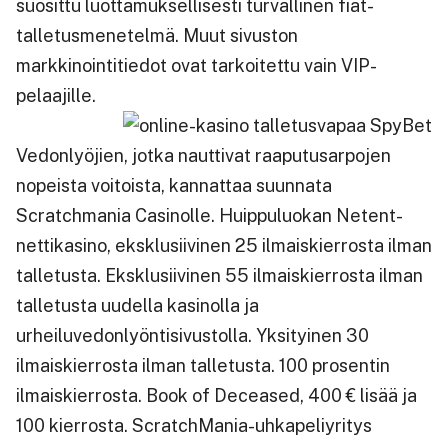
suosittu luottamuksellisesti turvallinen fiat-
talletusmenetelmä. Muut sivuston
markkinointitiedot ovat tarkoitettu vain VIP-
pelaajille.
Vedonlyöjien, jotka nauttivat raaputusarpojen
nopeista voitoista, kannattaa suunnata
Scratchmania Casinolle. Huippuluokan Netent-
nettikasino, eksklusiivinen 25 ilmaiskierrosta ilman
talletusta. Eksklusiivinen 55 ilmaiskierrosta ilman
talletusta uudella kasinolla ja
urheiluvedonlyöntisivustolla. Yksityinen 30
ilmaiskierrosta ilman talletusta. 100 prosentin
ilmaiskierrosta. Book of Deceased, 400 € lisää ja
100 kierrosta. ScratchMania-uhkapeliyritys