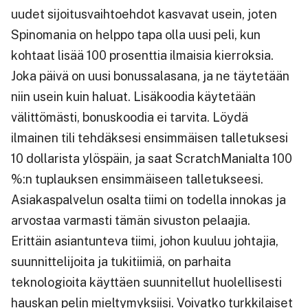
uudet sijoitusvaihtoehdot kasvavat usein, joten
Spinomania on helppo tapa olla uusi peli, kun
kohtaat lisää 100 prosenttia ilmaisia ​​kierroksia.
Joka päivä on uusi bonussalasana, ja ne täytetään
niin usein kuin haluat. Lisäkoodia käytetään
välittömästi, bonuskoodia ei tarvita. Löydä
ilmainen tili tehdäksesi ensimmäisen talletuksesi
10 dollarista ylöspäin, ja saat ScratchManialta 100
%:n tuplauksen ensimmäiseen talletukseesi.
Asiakaspalvelun osalta tiimi on todella innokas ja
arvostaa varmasti tämän sivuston pelaajia.
Erittäin asiantunteva tiimi, johon kuuluu johtajia,
suunnittelijoita ja tukitiimiä, on parhaita
teknologioita käyttäen suunnitellut huolellisesti
hauskan pelin mieltymyksiisi. Voivatko turkkilaiset