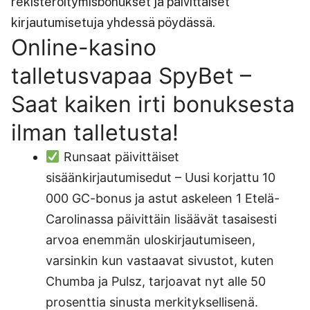
rekisteröitymisbonukset ja päivittäiset
kirjautumisetuja yhdessä pöydässä.
Online-kasino
talletusvapaa SpyBet –
Saat kaiken irti bonuksesta
ilman talletusta!
Runsaat päivittäiset
sisäänkirjautumisedut – Uusi korjattu 10
000 GC-bonus ja astut askeleen 1 Etelä-
Carolinassa päivittäin lisäävät tasaisesti
arvoa enemmän uloskirjautumiseen,
varsinkin kun vastaavat sivustot, kuten
Chumba ja Pulsz, tarjoavat nyt alle 50
prosenttia sinusta merkityksellisenä.