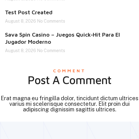
Test Post Created
August 8, 2026
No Comments
Sava Spin Casino – Juegos Quick‑Hit Para El
Jugador Moderno
August 8, 2026
No Comments
COMMENT
Post A Comment
Erat magna eu fringilla dolor, tincidunt dictum ultrices
varius mi scelerisque consectetur. Elit proin dui
adipiscing dignissim sagittis ultrices.