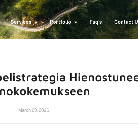
Services
Portfolio
Faq’s
Contact 
pelistrategia Hienostune
inokokemukseen
March 23, 2026