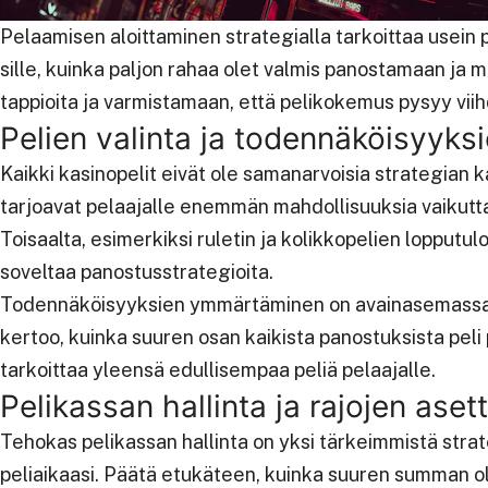
Pelaamisen aloittaminen strategialla tarkoittaa usein p
sille, kuinka paljon rahaa olet valmis panostamaan ja mi
tappioita ja varmistamaan, että pelikokemus pysyy viihd
Pelien valinta ja todennäköisyyk
Kaikki kasinopelit eivät ole samanarvoisia strategian ka
tarjoavat pelaajalle enemmän mahdollisuuksia vaikutta
Toisaalta, esimerkiksi ruletin ja kolikkopelien lopputul
soveltaa panostusstrategioita.
Todennäköisyyksien ymmärtäminen on avainasemassa. T
kertoo, kuinka suuren osan kaikista panostuksista peli 
tarkoittaa yleensä edullisempaa peliä pelaajalle.
Pelikassan hallinta ja rajojen ase
Tehokas pelikassan hallinta on yksi tärkeimmistä strateg
peliaikaasi. Päätä etukäteen, kuinka suuren summan ol