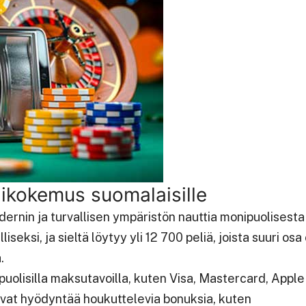
ikokemus suomalaisille
ernin ja turvallisen ympäristön nauttia monipuolisesta
seksi, ja sieltä löytyy yli 12 700 peliä, joista suuri osa
.
uolisilla maksutavoilla, kuten Visa, Mastercard, Apple
oivat hyödyntää houkuttelevia bonuksia, kuten