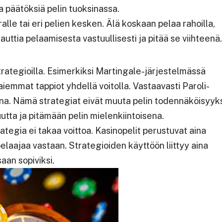
a päätöksiä pelin tuoksinassa.
le tai eri pelien kesken. Älä koskaan pelaa rahoilla,
auttia pelaamisesta vastuullisesti ja pitää se viihteenä.
trategioilla. Esimerkiksi Martingale-järjestelmässä
iemmat tappiot yhdellä voitolla. Vastaavasti Paroli-
na. Nämä strategiat eivät muuta pelin todennäköisyyks
tta ja pitämään pelin mielenkiintoisena.
tegia ei takaa voittoa. Kasinopelit perustuvat aina
 pelaajaa vastaan. Strategioiden käyttöön liittyy aina
saan sopiviksi.