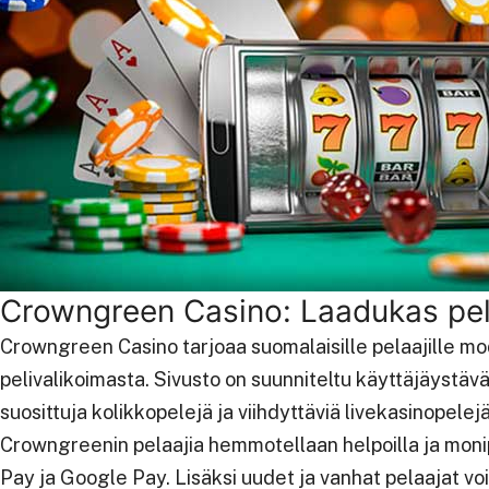
Crowngreen Casino: Laadukas pel
Crowngreen Casino tarjoaa suomalaisille pelaajille mod
pelivalikoimasta. Sivusto on suunniteltu käyttäjäystävälli
suosittuja kolikkopelejä ja viihdyttäviä livekasinopelejä
Crowngreenin pelaajia hemmotellaan helpoilla ja monip
Pay ja Google Pay. Lisäksi uudet ja vanhat pelaajat v