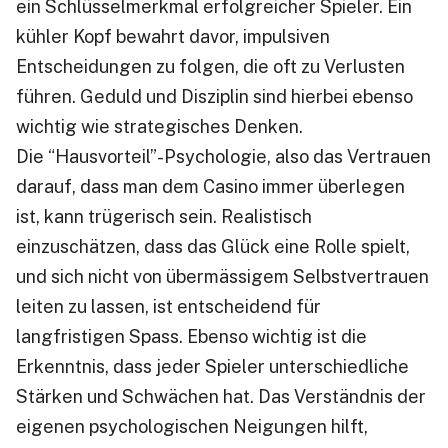
ein Schlüsselmerkmal erfolgreicher Spieler. Ein
kühler Kopf bewahrt davor, impulsiven
Entscheidungen zu folgen, die oft zu Verlusten
führen. Geduld und Disziplin sind hierbei ebenso
wichtig wie strategisches Denken.
Die “Hausvorteil”-Psychologie, also das Vertrauen
darauf, dass man dem Casino immer überlegen
ist, kann trügerisch sein. Realistisch
einzuschätzen, dass das Glück eine Rolle spielt,
und sich nicht von übermässigem Selbstvertrauen
leiten zu lassen, ist entscheidend für
langfristigen Spass. Ebenso wichtig ist die
Erkenntnis, dass jeder Spieler unterschiedliche
Stärken und Schwächen hat. Das Verständnis der
eigenen psychologischen Neigungen hilft,