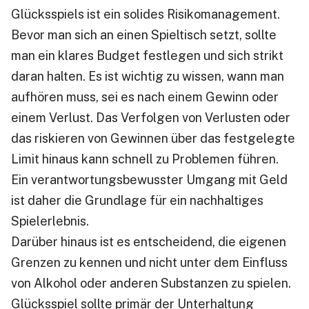
Glücksspiels ist ein solides Risikomanagement.
Bevor man sich an einen Spieltisch setzt, sollte
man ein klares Budget festlegen und sich strikt
daran halten. Es ist wichtig zu wissen, wann man
aufhören muss, sei es nach einem Gewinn oder
einem Verlust. Das Verfolgen von Verlusten oder
das riskieren von Gewinnen über das festgelegte
Limit hinaus kann schnell zu Problemen führen.
Ein verantwortungsbewusster Umgang mit Geld
ist daher die Grundlage für ein nachhaltiges
Spielerlebnis.
Darüber hinaus ist es entscheidend, die eigenen
Grenzen zu kennen und nicht unter dem Einfluss
von Alkohol oder anderen Substanzen zu spielen.
Glücksspiel sollte primär der Unterhaltung