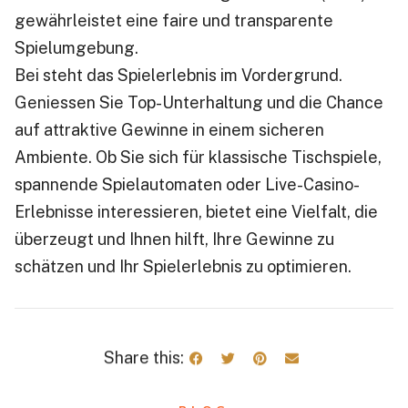
gewährleistet eine faire und transparente
Spielumgebung.
Bei steht das Spielerlebnis im Vordergrund.
Geniessen Sie Top-Unterhaltung und die Chance
auf attraktive Gewinne in einem sicheren
Ambiente. Ob Sie sich für klassische Tischspiele,
spannende Spielautomaten oder Live-Casino-
Erlebnisse interessieren, bietet eine Vielfalt, die
überzeugt und Ihnen hilft, Ihre Gewinne zu
schätzen und Ihr Spielerlebnis zu optimieren.
Share this: