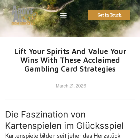
Get In Touch
Lift Your Spirits And Value Your
Wins With These Acclaimed
Gambling Card Strategies
March 21, 2026
Die Faszination von
Kartenspielen im Glücksspiel
Kartenspiele bilden seit jeher das Herzstück