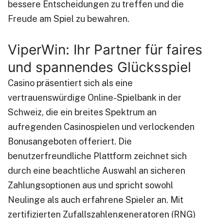
bessere Entscheidungen zu treffen und die
Freude am Spiel zu bewahren.
ViperWin: Ihr Partner für faires
und spannendes Glücksspiel
Casino präsentiert sich als eine
vertrauenswürdige Online-Spielbank in der
Schweiz, die ein breites Spektrum an
aufregenden Casinospielen und verlockenden
Bonusangeboten offeriert. Die
benutzerfreundliche Plattform zeichnet sich
durch eine beachtliche Auswahl an sicheren
Zahlungsoptionen aus und spricht sowohl
Neulinge als auch erfahrene Spieler an. Mit
zertifizierten Zufallszahlengeneratoren (RNG)