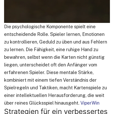
Die psychologische Komponente spielt eine
entscheidende Rolle. Spieler lernen, Emotionen
zu kontrollieren, Geduld zu üben und aus Fehlern
zu lernen. Die Fähigkeit, eine ruhige Hand zu
bewahren, selbst wenn die Karten nicht günstig
liegen, unterscheidet oft den Anfänger vom
erfahrenen Spieler. Diese mentale Stärke,
kombiniert mit einem tiefen Verständnis der
Spielregeln und Taktiken, macht Kartenspiele zu
einer intellektuellen Herausforderung, die weit
über reines Glücksspiel hinausgeht.
ViperWin
Strategien für ein verbessertes