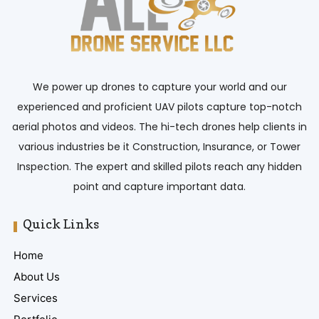
We power up drones to capture your world and our
experienced and proficient UAV pilots capture top-notch
aerial photos and videos. The hi-tech drones help clients in
various industries be it Construction, Insurance, or Tower
Inspection. The expert and skilled pilots reach any hidden
point and capture important data.
Quick Links
Home
About Us
Services