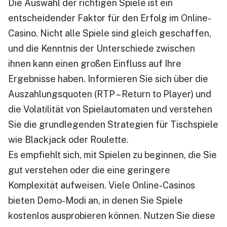
Die Auswahl der richtigen Spiele ist ein
entscheidender Faktor für den Erfolg im Online-
Casino. Nicht alle Spiele sind gleich geschaffen,
und die Kenntnis der Unterschiede zwischen
ihnen kann einen großen Einfluss auf Ihre
Ergebnisse haben. Informieren Sie sich über die
Auszahlungsquoten (RTP – Return to Player) und
die Volatilität von Spielautomaten und verstehen
Sie die grundlegenden Strategien für Tischspiele
wie Blackjack oder Roulette.
Es empfiehlt sich, mit Spielen zu beginnen, die Sie
gut verstehen oder die eine geringere
Komplexität aufweisen. Viele Online-Casinos
bieten Demo-Modi an, in denen Sie Spiele
kostenlos ausprobieren können. Nutzen Sie diese