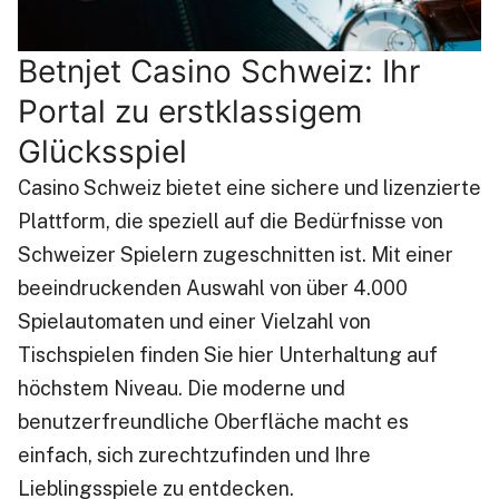
Betnjet Casino Schweiz: Ihr
Portal zu erstklassigem
Glücksspiel
Casino Schweiz bietet eine sichere und lizenzierte
Plattform, die speziell auf die Bedürfnisse von
Schweizer Spielern zugeschnitten ist. Mit einer
beeindruckenden Auswahl von über 4.000
Spielautomaten und einer Vielzahl von
Tischspielen finden Sie hier Unterhaltung auf
höchstem Niveau. Die moderne und
benutzerfreundliche Oberfläche macht es
einfach, sich zurechtzufinden und Ihre
Lieblingsspiele zu entdecken.