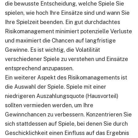
die bewusste Entscheidung, welche Spiele Sie
spielen, wie hoch Ihre Einsätze sind und wann Sie
Ihre Spielzeit beenden. Ein gut durchdachtes
Risikomanagement minimiert potenzielle Verluste
und maximiert die Chancen auf langfristige
Gewinne. Es ist wichtig, die Volatilität
verschiedener Spiele zu verstehen und Einsätze
entsprechend anzupassen.
Ein weiterer Aspekt des Risikomanagements ist
die Auswahl der Spiele. Spiele mit einer
niedrigeren Auszahlungsquote (Hausvorteil)
sollten vermieden werden, um Ihre
Gewinnchancen zu verbessern. Konzentrieren Sie
sich stattdessen auf Spiele, bei denen Sie durch
Geschicklichkeit einen Einfluss auf das Ergebnis