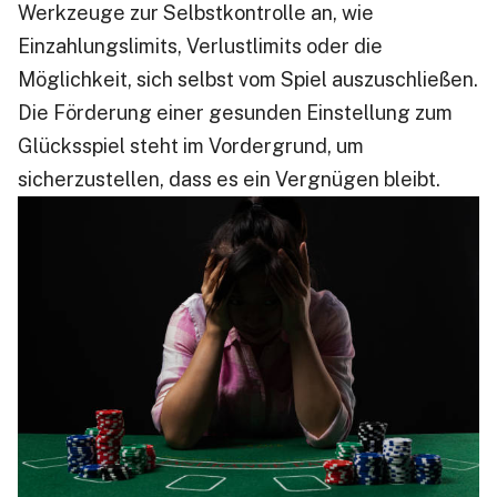
Werkzeuge zur Selbstkontrolle an, wie
Einzahlungslimits, Verlustlimits oder die
Möglichkeit, sich selbst vom Spiel auszuschließen.
Die Förderung einer gesunden Einstellung zum
Glücksspiel steht im Vordergrund, um
sicherzustellen, dass es ein Vergnügen bleibt.