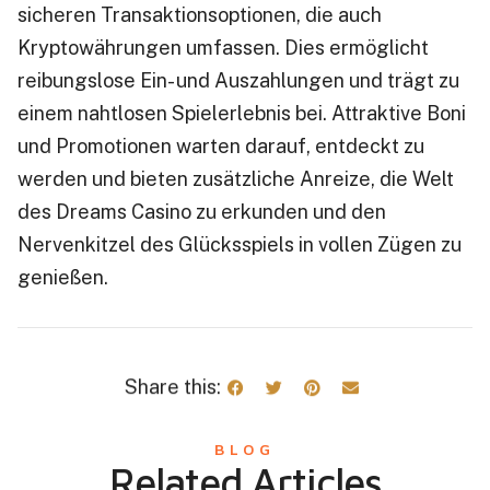
sicheren Transaktionsoptionen, die auch
Kryptowährungen umfassen. Dies ermöglicht
reibungslose Ein- und Auszahlungen und trägt zu
einem nahtlosen Spielerlebnis bei. Attraktive Boni
und Promotionen warten darauf, entdeckt zu
werden und bieten zusätzliche Anreize, die Welt
des Dreams Casino zu erkunden und den
Nervenkitzel des Glücksspiels in vollen Zügen zu
genießen.
Share this:
BLOG
Related Articles