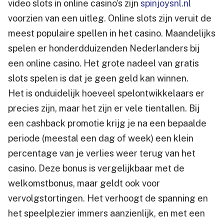
video slots in online casino’s zijn
spinjoysnl.nl
voorzien van een uitleg. Online slots zijn veruit de
meest populaire spellen in het casino. Maandelijks
spelen er honderdduizenden Nederlanders bij
een online casino. Het grote nadeel van gratis
slots spelen is dat je geen geld kan winnen.
Het is onduidelijk hoeveel spelontwikkelaars er
precies zijn, maar het zijn er vele tientallen. Bij
een cashback promotie krijg je na een bepaalde
periode (meestal een dag of week) een klein
percentage van je verlies weer terug van het
casino. Deze bonus is vergelijkbaar met de
welkomstbonus, maar geldt ook voor
vervolgstortingen. Het verhoogt de spanning en
het speelplezier immers aanzienlijk, en met een