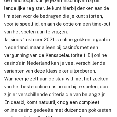
de hand loopt, kun je jezelf inschrijven bij dit
landelijke register. Je kunt hierbij denken aan de
limieten voor de bedragen die je kunt storten,
voor je speeltijd, en aan de optie om een time-out
van het spelen aan te vragen.
Ja, sinds 1 oktober 2021 is online gokken legaal in
Nederland, maar alleen bij casino’s met een
vergunning van de Kansspelautoriteit. Bij online
casino’s in Nederland kan je veel verschillende
varianten van deze klassieker uitproberen.
Wanneer je zelf aan de slag wilt met het zoeken
van het beste online casino om bij te spelen, dan
zijn er verschillende criteria die van belang zijn.
En daarbij komt natuurlijk nog een compleet
online casino gedeelte met duizenden gokkasten