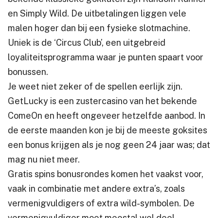
en Simply Wild. De uitbetalingen liggen vele
malen hoger dan bij een fysieke slotmachine.
Uniek is de ‘Circus Club’, een uitgebreid
loyaliteitsprogramma waar je punten spaart voor
bonussen.
Je weet niet zeker of de spellen eerlijk zijn.
GetLucky is een zustercasino van het bekende
ComeOn en heeft ongeveer hetzelfde aanbod. In
de eerste maanden kon je bij de meeste goksites
een bonus krijgen als je nog geen 24 jaar was; dat
mag nu niet meer.
Gratis spins bonusrondes komen het vaakst voor,
vaak in combinatie met andere extra’s, zoals
vermenigvuldigers of extra wild-symbolen. De
vermenigvuldiger moet meestal wel deel