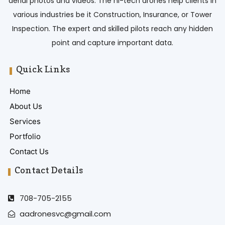
aerial photos and videos. The hi-tech drones help clients in
various industries be it Construction, Insurance, or Tower
Inspection. The expert and skilled pilots reach any hidden
point and capture important data.
Quick Links
Home
About Us
Services
Portfolio
Contact Us
Contact Details
708-705-2155
aadronesvc@gmail.com