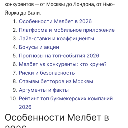
конкурентов — от Москвы до Лондона, от Нью-
Йорка до Бали.
Особенности Мелбет в 2026
Платформа и мобильное приложение
Лайв-ставки и коэффициенты
Бонусы и акции
Прогнозы на топ-события 2026
Мелбет vs конкуренты: кто круче?
Риски и безопасность
Отзывы бетторов из Москвы
Аргументы и факты
Рейтинг топ букмекерских компаний
2026
Особенности Мелбет в