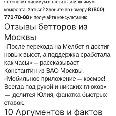
это значит минимум волокиты и максимум
комфорта. Заться? Звоните по номеру
8 (800)
770-78-88
и получайте консультацию.
Отзывы бетторов из
Москвы
«После перехода на Мелбет я достиг
новых высот, а поддержка сработала
как часы» — рассказывает
Константин из ВАО Москвы.
«Мобильное приложение — космос!
Всегда под рукой и никаких глюков»
— делится Юлия, фанатка быстрых
ставок.
10 Аргументов и фактов