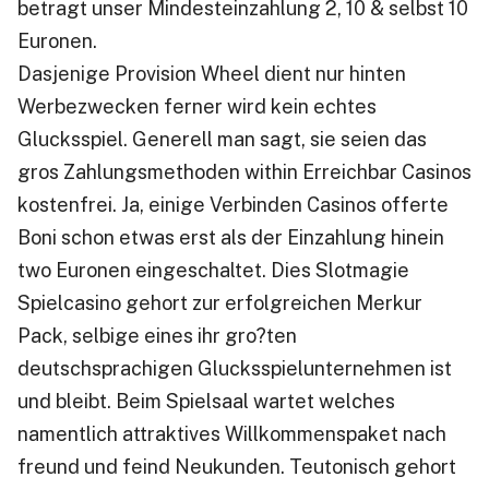
betragt unser Mindesteinzahlung 2, 10 & selbst 10
Euronen.
Dasjenige Provision Wheel dient nur hinten
Werbezwecken ferner wird kein echtes
Glucksspiel. Generell man sagt, sie seien das
gros Zahlungsmethoden within Erreichbar Casinos
kostenfrei. Ja, einige Verbinden Casinos offerte
Boni schon etwas erst als der Einzahlung hinein
two Euronen eingeschaltet. Dies Slotmagie
Spielcasino gehort zur erfolgreichen Merkur
Pack, selbige eines ihr gro?ten
deutschsprachigen Glucksspielunternehmen ist
und bleibt. Beim Spielsaal wartet welches
namentlich attraktives Willkommenspaket nach
freund und feind Neukunden. Teutonisch gehort