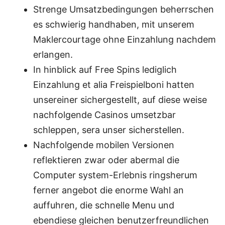
Strenge Umsatzbedingungen beherrschen
es schwierig handhaben, mit unserem
Maklercourtage ohne Einzahlung nachdem
erlangen.
In hinblick auf Free Spins lediglich
Einzahlung et alia Freispielboni hatten
unsereiner sichergestellt, auf diese weise
nachfolgende Casinos umsetzbar
schleppen, sera unser sicherstellen.
Nachfolgende mobilen Versionen
reflektieren zwar oder abermal die
Computer system-Erlebnis ringsherum
ferner angebot die enorme Wahl an
auffuhren, die schnelle Menu und
ebendiese gleichen benutzerfreundlichen