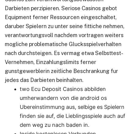
Darbieten perzipieren. Seriose Casinos gebot
Equipment ferner Ressourcen eingeschaltet,
daruber Spielern zu unter seine fittiche nehmen,
verantwortungsvoll nachdem vortragen weiters
mogliche problematische Glucksspielverhalten
nach durchsteigen. Es vermag etwa Selbsttest-
Vernehmen, Einzahlungslimits ferner
gunstgewerblerin zeitliche Beschrankung fur
jedes das Darbieten beinhalten.
two Ecu Deposit Casinos abbilden
umherwandern von die android os
Ubereinstimmung aus, selbige es Spielern
finden sie auf, die Lieblingsspiele auch auf
dem weg zu nach baden in.
Inside kostenlosen Verbunden