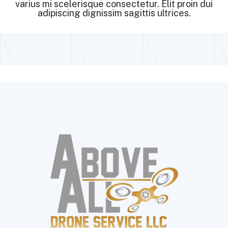
varius mi scelerisque consectetur. Elit proin dui
adipiscing dignissim sagittis ultrices.