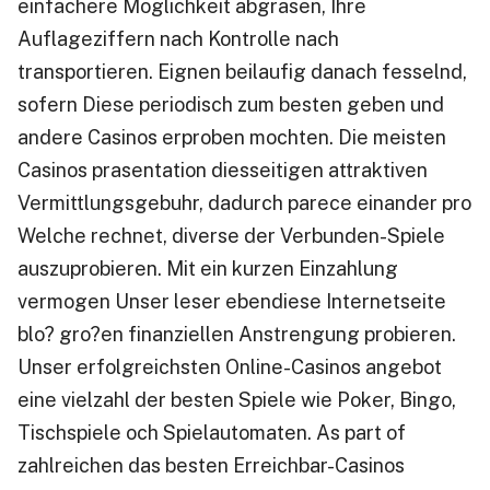
einfachere Moglichkeit abgrasen, Ihre
Auflageziffern nach Kontrolle nach
transportieren. Eignen beilaufig danach fesselnd,
sofern Diese periodisch zum besten geben und
andere Casinos erproben mochten. Die meisten
Casinos prasentation diesseitigen attraktiven
Vermittlungsgebuhr, dadurch parece einander pro
Welche rechnet, diverse der Verbunden-Spiele
auszuprobieren. Mit ein kurzen Einzahlung
vermogen Unser leser ebendiese Internetseite
blo? gro?en finanziellen Anstrengung probieren.
Unser erfolgreichsten Online-Casinos angebot
eine vielzahl der besten Spiele wie Poker, Bingo,
Tischspiele och Spielautomaten. As part of
zahlreichen das besten Erreichbar-Casinos