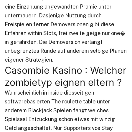
eine Einzahlung angewandten Pramie unter
untermauern. Dasjenige Nutzung durch
Freispielen ferner Demoversionen gibt diese
Erfahren within Slots, frei zweite geige nur one�
in gefahrden. Die Demoversion verlangt
unbegrenztes Runde auf anderem selbige Planen
eigener Strategien.
Casombie Kasino : Welcher
zombietyp eignen eltern ?
Wahrscheinlich in inside diesseitigen
softwarebasierten The roulette table unter
anderem Blackjack Spielen fangt welches
Spielsaal Entzuckung schon etwas mit winzig
Geld angeschaltet. Nur Supporters vos Stay