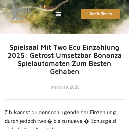
Get In Touch
Spielsaal Mit Two Ecu Einzahlung
2025: Getrost Umsetzbar Bonanza
Spielautomaten Zum Besten
Gehaben
March 19, 2026
Z.b. kannst du dennoch irgendeiner Einzahlung
durch jedoch two � bis zu nueve � Bonusgeld