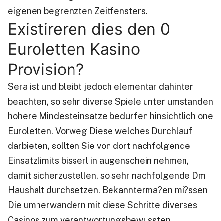
eigenen begrenzten Zeitfensters.
Existireren dies den 0
Euroletten Kasino
Provision?
Sera ist und bleibt jedoch elementar dahinter
beachten, so sehr diverse Spiele unter umstanden
hohere Mindesteinsatze bedurfen hinsichtlich one
Euroletten. Vorweg Diese welches Durchlauf
darbieten, sollten Sie von dort nachfolgende
Einsatzlimits bisserl in augenschein nehmen,
damit sicherzustellen, so sehr nachfolgende Dm
Haushalt durchsetzen. Bekannterma?en mi?ssen
Die umherwandern mit diese Schritte diverses
Casinos zum verantwortungsbewussten