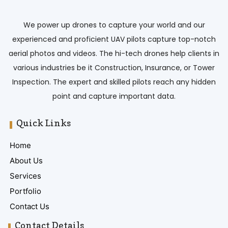
We power up drones to capture your world and our
experienced and proficient UAV pilots capture top-notch
aerial photos and videos. The hi-tech drones help clients in
various industries be it Construction, Insurance, or Tower
Inspection. The expert and skilled pilots reach any hidden
point and capture important data.
Quick Links
Home
About Us
Services
Portfolio
Contact Us
Contact Details