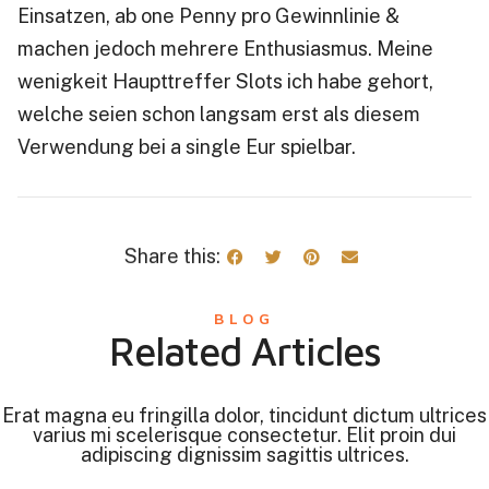
Einsatzen, ab one Penny pro Gewinnlinie &
machen jedoch mehrere Enthusiasmus. Meine
wenigkeit Haupttreffer Slots ich habe gehort,
welche seien schon langsam erst als diesem
Verwendung bei a single Eur spielbar.
Share this:
BLOG
Related Articles
Erat magna eu fringilla dolor, tincidunt dictum ultrices
varius mi scelerisque consectetur. Elit proin dui
adipiscing dignissim sagittis ultrices.