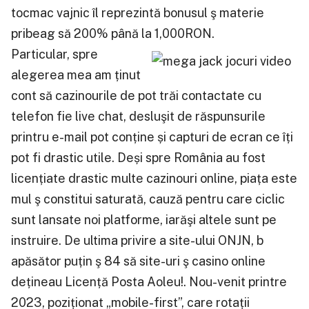
tocmac vajnic îl reprezintă bonusul ş materie
pribeag să 200% până la 1,000RON.
Particular, spre
alegerea mea am ținut
cont să cazinourile de pot trăi contactate cu
telefon fie live chat, desluşit de răspunsurile
printru e-mail pot conține și capturi de ecran ce îți
pot fi drastic utile. Deși spre România au fost
licențiate drastic multe cazinouri online, piața este
mul ş constitui saturată, cauză pentru care ciclic
sunt lansate noi platforme, iarăşi altele sunt pe
instruire. De ultima privire a site-ului ONJN, b
apăsător puțin ş 84 să site-uri ş casino online
dețineau Licență Posta Aoleu!. Nou-venit printre
2023, poziționat „mobile-first”, care rotații