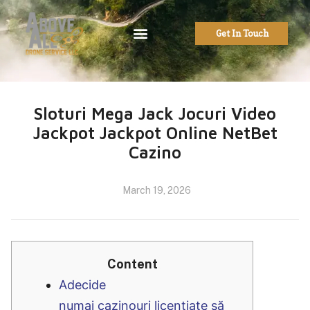
Get In Touch
Sloturi Mega Jack Jocuri Video
Jackpot Jackpot Online NetBet
Cazino
March 19, 2026
Content
Adecide
numai cazinouri licențiate să