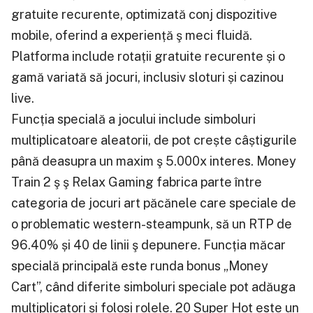
gratuite recurente, optimizată conj dispozitive
mobile, oferind a experiență ş meci fluidă.
Platforma include rotații gratuite recurente și o
gamă variată să jocuri, inclusiv sloturi și cazinou
live.
Funcția specială a jocului include simboluri
multiplicatoare aleatorii, de pot crește câștigurile
până deasupra un maxim ş 5.000x interes. Money
Train 2 ş ş Relax Gaming fabrica parte între
categoria de jocuri art păcănele care speciale de
o problematic western-steampunk, să un RTP de
96.40% și 40 de linii ş depunere. Funcția măcar
specială principală este runda bonus „Money
Cart”, când diferite simboluri speciale pot adăuga
multiplicatori și folosi rolele. 20 Super Hot este un