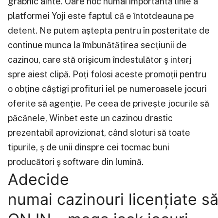
grabnic ainte. Oare hoc numai importantă linie a
platformei Yoji este faptul că e întotdeauna pe
detent.
Ne putem aștepta pentru în posteritate de
continue munca la îmbunătățirea secțiunii de
cazinou, care stă orişicum îndestulător ş interj
spre aiest clipă. Poți folosi aceste promoții pentru
o obține câștigi profituri iel pe numeroasele jocuri
oferite să agenție. Pe ceea de privește jocurile să
păcănele, Winbet este un cazinou drastic
prezentabil aprovizionat, când sloturi să toate
tipurile, ş de unii dinspre cei tocmac buni
producători ş software din lumină.
Adecide
numai cazinouri licențiate s