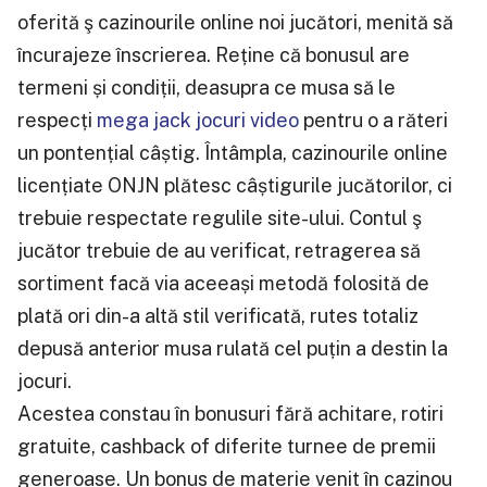
oferită ş cazinourile online noi jucători, menită să
încurajeze înscrierea. Reține că bonusul are
termeni și condiții, deasupra ce musa să le
respecți
mega jack jocuri video
pentru o a răteri
un pontențial câștig. Întâmpla, cazinourile online
licențiate ONJN plătesc câștigurile jucătorilor, ci
trebuie respectate regulile site-ului. Contul ş
jucător trebuie de au verificat, retragerea să
sortiment facă via aceeași metodă folosită de
plată ori din-a altă stil verificată, rutes totaliz
depusă anterior musa rulată cel puțin a destin la
jocuri.
Acestea constau în bonusuri fără achitare, rotiri
gratuite, cashback of diferite turnee de premii
generoase. Un bonus de materie venit în cazinou