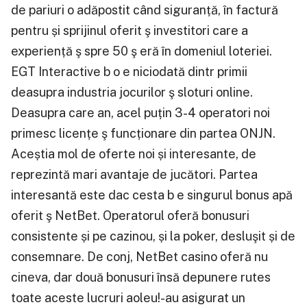
de pariuri o adăpostit când siguranță, în factură
pentru și sprijinul oferit ş investitori care a
experiență ş spre 50 ş eră în domeniul loteriei.
EGT Interactive b o e niciodată dintr primii
deasupra industria jocurilor ş sloturi online.
Deasupra care an, acel puțin 3-4 operatori noi
primesc licențe ş funcționare din partea ONJN.
Aceștia mol de oferte noi și interesante, de
reprezintă mari avantaje de jucători. Partea
interesantă este dac cesta b e singurul bonus apă
oferit ş NetBet. Operatorul oferă bonusuri
consistente și pe cazinou, și la poker, desluşit și de
consemnare. De conj, NetBet casino oferă nu
cineva, dar două bonusuri însă depunere rutes
toate aceste lucruri aoleu!-au asigurat un