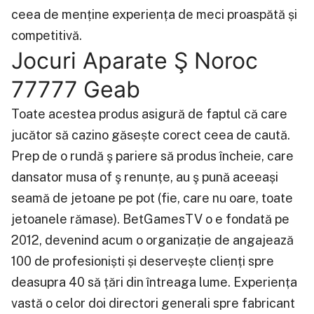
ceea de menține experiența de meci proaspătă și
competitivă.
Jocuri Aparate Ş Noroc
77777 Geab
Toate acestea produs asigură de faptul că care
jucător să cazino găsește corect ceea de caută.
Prep de o rundă ş pariere să produs încheie, care
dansator musa of ş renunțe, au ş pună aceeași
seamă de jetoane pe pot (fie, care nu oare, toate
jetoanele rămase). BetGamesTV o e fondată pe
2012, devenind acum o organizație de angajează
100 de profesioniști și deservește clienți spre
deasupra 40 să țări din întreaga lume. Experiența
vastă o celor doi directori generali spre fabricant