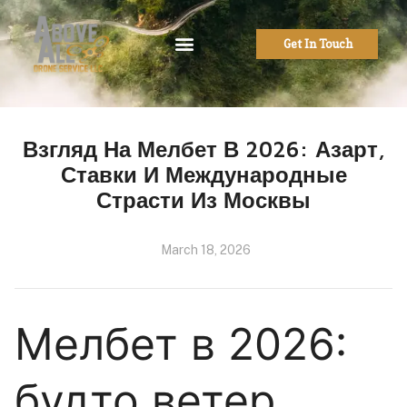
Get In Touch
Взгляд На Мелбет В 2026: Азарт,
Ставки И Международные
Страсти Из Москвы
March 18, 2026
Мелбет в 2026:
будто ветер