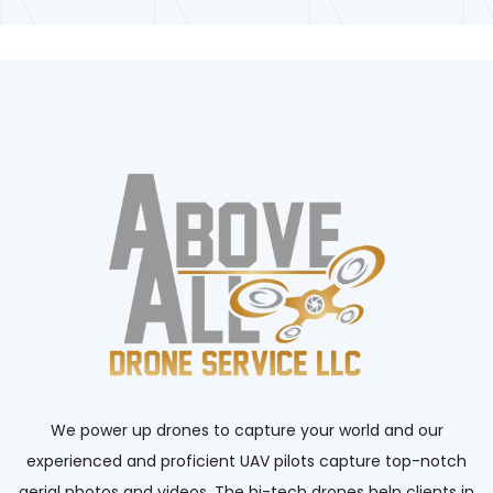
We power up drones to capture your world and our
experienced and proficient UAV pilots capture top-notch
aerial photos and videos. The hi-tech drones help clients in