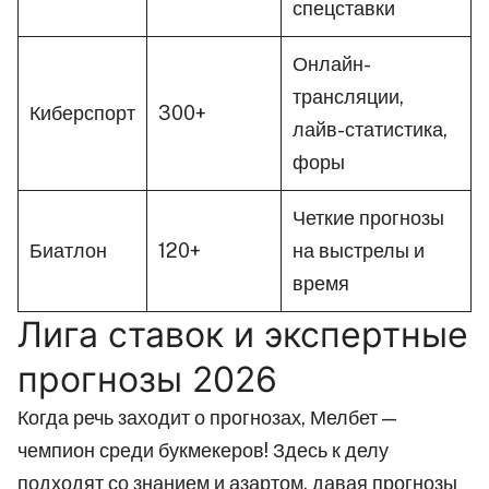
спецставки
Онлайн-
трансляции,
Киберспорт
300+
лайв-статистика,
форы
Четкие прогнозы
Биатлон
120+
на выстрелы и
время
Лига ставок и экспертные
прогнозы 2026
Когда речь заходит о прогнозах, Мелбет —
чемпион среди букмекеров! Здесь к делу
подходят со знанием и азартом, давая прогнозы