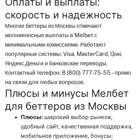
Оплаты и выплаты:
скорость и надежность
Многие беттеры из Москвы отмечают
молниеносные выплаты в Melbet с
минимальными комиссиями. Работают
популярные системы: Visa, MasterCard, Qiwi,
Яндекс.Деньги и банковские переводы.
Контактный телефон: 8 (800) 777-75-55 – прямо
на связи для любых вопросов.
Плюсы и минусы Мелбет
для беттеров из Москвы
Плюсы:
широкий выбор рынков,
удобный сайт, качественная поддержка,
мобильное приложение, бонусы;