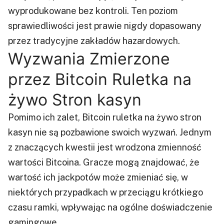
wyprodukowane bez kontroli. Ten poziom
sprawiedliwości jest prawie nigdy dopasowany
przez tradycyjne zakładów hazardowych.
Wyzwania Zmierzone
przez Bitcoin Ruletka na
żywo Stron kasyn
Pomimo ich zalet, Bitcoin ruletka na żywo stron
kasyn nie są pozbawione swoich wyzwań. Jednym
z znaczących kwestii jest wrodzona zmienność
wartości Bitcoina. Gracze mogą znajdować, że
wartość ich jackpotów może zmieniać się, w
niektórych przypadkach w przeciągu krótkiego
czasu ramki, wpływając na ogólne doświadczenie
gamingowe.