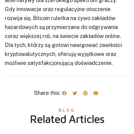
alternatywy dla szerokiego spektrum graczy.
Gdy innowacje oraz regulacyjne otoczenie
rozwija się, Bitcoin ruletka na żywo zakładów
hazardowych są przymierzane do odgrywania
coraz większej roli, na świecie zakładów online.
Dla tych, którzy są gotowi nawigować zawiłości
kryptowalutycznych, oferują wyjątkowe oraz
możliwie satysfakcjonującą doświadczenie.
Share this:
BLOG
Related Articles