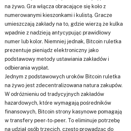
na żywo. Gra włącza obracające się koło z
numerowanymi kieszonkami i kulistą. Gracze
umieszczają zakłady na to, gdzie wierzą że kulka
wpadnie z nadzieją antycypując prawidłowy
numer lub kolor. Niemniej jednak, Bitcoin ruletka
prezentuje pieniądz elektroniczny jako
podstawowy metody ustawiania zakładów i
odbierania wypłat.
Jednym z podstawowych uroków Bitcoin ruletka
na żywo jest zdecentralizowana natura zakupów.
W odróżnieniu od tradycyjnych zakładów
hazardowych, które wymagają pośredników
finansowych, Bitcoin strony kasynowe pomagają
w transfery peer-to-peer. To eliminuje potrzebę
na udział osób trzecich, często prowadząc do