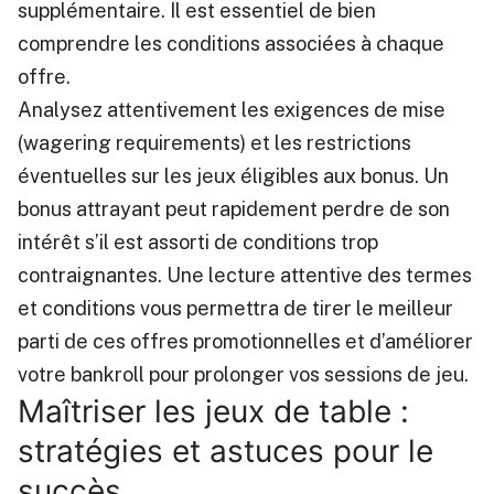
supplémentaire. Il est essentiel de bien
comprendre les conditions associées à chaque
offre.
Analysez attentivement les exigences de mise
(wagering requirements) et les restrictions
éventuelles sur les jeux éligibles aux bonus. Un
bonus attrayant peut rapidement perdre de son
intérêt s’il est assorti de conditions trop
contraignantes. Une lecture attentive des termes
et conditions vous permettra de tirer le meilleur
parti de ces offres promotionnelles et d’améliorer
votre bankroll pour prolonger vos sessions de jeu.
Maîtriser les jeux de table :
stratégies et astuces pour le
succès