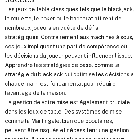
Les jeux de table classiques tels que le blackjack,
la roulette, le poker ou le baccarat attirent de
nombreux joueurs en quête de défis
stratégiques. Contrairement aux machines à sous,
ces jeux impliquent une part de compétence où
les décisions du joueur peuvent influencer l’issue.
Apprendre les stratégies de base, comme la
stratégie du blackjack qui optimise les décisions à
chaque main, est fondamental pour réduire
l’avantage de la maison.
La gestion de votre mise est également cruciale
dans les jeux de table. Des systèmes de mise
comme la Martingale, bien que populaires,
peuvent être risqués et nécessitent une gestion