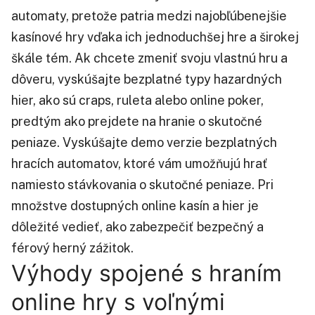
automaty, pretože patria medzi najobľúbenejšie
kasínové hry vďaka ich jednoduchšej hre a širokej
škále tém. Ak chcete zmeniť svoju vlastnú hru a
dôveru, vyskúšajte bezplatné typy hazardných
hier, ako sú craps, ruleta alebo online poker,
predtým ako prejdete na hranie o skutočné
peniaze. Vyskúšajte demo verzie bezplatných
hracích automatov, ktoré vám umožňujú hrať
namiesto stávkovania o skutočné peniaze. Pri
množstve dostupných online kasín a hier je
dôležité vedieť, ako zabezpečiť bezpečný a
férový herný zážitok.
Výhody spojené s hraním
online hry s voľnými