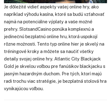
Je dôležité vidieť aspekty vašej online hry, ako
napríklad výhodu kasína, ktoré sa budú vzťahovať
najmä na potenciálne výplaty a vaše možné
prehry. SlotsandCasino ponúka komplexnú a
jedinečnú bezplatnú online hru, ktorá uspokojí
rôzne možnosti. Tento typ online hier je skvelý na
tréningové kroky a môžete sa naučiť všetky
detaily svojej online hry. Atlantic City Blackjack
Gold je skvelou voľbou pre fanúšikov blackjacku s
jasným hazardným duchom. Pre tých, ktorí majú
radi trochu viac stratégie, je bezplatná stolová hra
vynikajúcou voľbou.