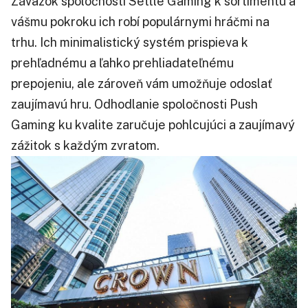
Záväzok spoločnosti Settle Gaming k sortimentu a
vášmu pokroku ich robí populárnymi hráčmi na
trhu. Ich minimalistický systém prispieva k
prehľadnému a ľahko prehliadateľnému
prepojeniu, ale zároveň vám umožňuje odoslať
zaujímavú hru. Odhodlanie spoločnosti Push
Gaming ku kvalite zaručuje pohlcujúci a zaujímavý
zážitok s každým zvratom.