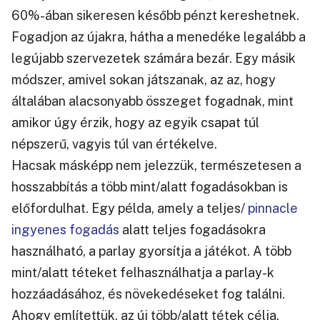
60%-ában sikeresen később pénzt kereshetnek.
Fogadjon az újakra, hátha a menedéke legalább a
legújabb szervezetek számára bezár. Egy másik
módszer, amivel sokan játszanak, az az, hogy
általában alacsonyabb összeget fogadnak, mint
amikor úgy érzik, hogy az egyik csapat túl
népszerű, vagyis túl van értékelve.
Hacsak másképp nem jelezzük, természetesen a
hosszabbítás a több mint/alatt fogadásokban is
előfordulhat. Egy példa, amely a teljes/
pinnacle
ingyenes fogadás
alatt teljes fogadásokra
használható, a parlay gyorsítja a játékot. A több
mint/alatt téteket felhasználhatja a parlay-k
hozzáadásához, és növekedéseket fog találni.
Ahogy említettük, az új több/alatt tétek célja,