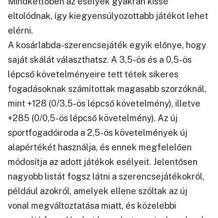
Mindkettőben az esélyek gyakran kissé
eltolódnak, így kiegyensúlyozottabb játékot lehet
elérni.
A kosárlabda-szerencsejáték egyik előnye, hogy
saját skálát választhatsz.
A 3,5-ös és a 0,5-ös
lépcső követelményeire tett tétek sikeres
fogadásoknak számítottak magasabb szorzóknál,
mint +128 (0/3,5-ös lépcső követelmény), illetve
+285 (0/0,5-ös lépcső követelmény). Az új
sportfogadóiroda a 2,5-ös követelmények új
alapértékét használja, és ennek megfelelően
módosítja az adott játékok esélyeit. Jelentősen
nagyobb listát fogsz látni a szerencsejátékokról,
például azokról, amelyek ellene szóltak az új
vonal megváltoztatása miatt, és közelebbi