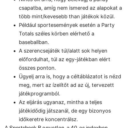
csapatba, amíg nem ismered az alapokat a
több mint/kevesebb than játékok közül.
Például sportesemények esetén a Party
Totals széles körben elérhető a
baseballban.
A szerencsejáték túl/alatt sok helyen
előfordulhat, túl az egy-játékban elért
összes ponton.
Ügyelj arra is, hogy a céltáblázatot is nézd
meg, mert az ízelítőt ad az új, tervezett
játékprogramból.
Az eljárás ugyanaz, mintha a teljes
játékidődig játszanál, de egy bizonyos
időkeretre koncentrálsz.
A Sportsbook B egyetlen, a 40-es indexben