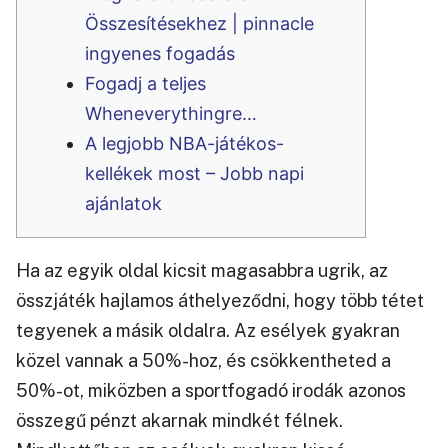
Összesítésekhez | pinnacle
ingyenes fogadás
Fogadj a teljes
Wheneverythingre…
A legjobb NBA-játékos-
kellékek most – Jobb napi
ajánlatok
Ha az egyik oldal kicsit magasabbra ugrik, az
összjáték hajlamos áthelyeződni, hogy több tétet
tegyenek a másik oldalra. Az esélyek gyakran
közel vannak a 50%-hoz, és csökkentheted a
50%-ot, miközben a sportfogadó irodák azonos
összegű pénzt akarnak mindkét félnek.