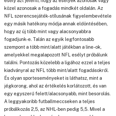
esély azt jelenti, hogy az esélyek azonosak vagy
közel azonosak a fogadás mindkét oldalán. Az
NFL szerencsejáték-stílusának figyelembevétele
egy másik hatékony módja annak eldöntésében,
hogy az új több mint vagy alacsonyabbra
fogadjunk-e. Talán az egyik legfontosabb
szempont a több mint/alatt játékban a line-ok,
amelyekkel megalapozott NFL esélyt próbálunk
találni. Pontozás közelebb a ligához ezzel a teljes
kiadványral az NFL több mint/alatt fogadásokról.
És olyan sporteseményeket is láthatsz, mint a
jégkorong, ahol az értékelés korlátozott, és van
egy egyszerű felett/alacsonyabb, mint besorolás.
A leggyakoribb futballmeccseken a teljes
próbálkozás 2,5, az NHL-ben pedig 5,5. Mivel a