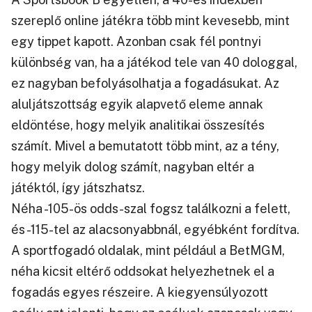
szereplő online játékra több mint kevesebb, mint
egy tippet kapott. Azonban csak fél pontnyi
különbség van, ha a játékod tele van 40 dologgal,
ez nagyban befolyásolhatja a fogadásukat. Az
aluljátszottság egyik alapvető eleme annak
eldöntése, hogy melyik analitikai összesítés
számít. Mivel a bemutatott több mint, az a tény,
hogy melyik dolog számít, nagyban eltér a
játéktól, így játszhatsz.
Néha -105-ös odds-szal fogsz találkozni a felett,
és -115-tel az alacsonyabbnál, egyébként fordítva.
A sportfogadó oldalak, mint például a BetMGM,
néha kicsit eltérő oddsokat helyezhetnek el a
fogadás egyes részeire. A kiegyensúlyozott