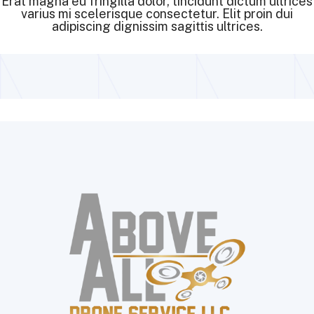
Erat magna eu fringilla dolor, tincidunt dictum ultrices
varius mi scelerisque consectetur. Elit proin dui
adipiscing dignissim sagittis ultrices.