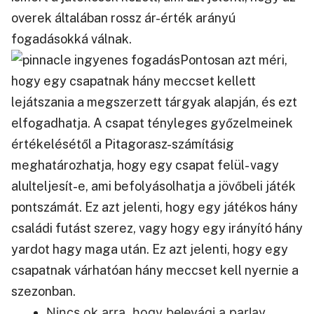
overek általában rossz ár-érték arányú
fogadásokká válnak.
Pontosan azt méri,
hogy egy csapatnak hány meccset kellett
lejátszania a megszerzett tárgyak alapján, és ezt
elfogadhatja. A csapat tényleges győzelmeinek
értékelésétől a Pitagorasz-számításig
meghatározhatja, hogy egy csapat felül- vagy
alulteljesít-e, ami befolyásolhatja a jövőbeli játék
pontszámát. Ez azt jelenti, hogy egy játékos hány
családi futást szerez, vagy hogy egy irányító hány
yardot hagy maga után. Ez azt jelenti, hogy egy
csapatnak várhatóan hány meccset kell nyernie a
szezonban.
Nincs ok arra, hogy belevágj a parlay