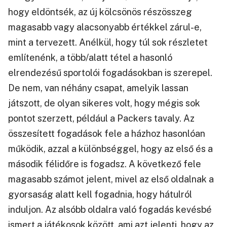
hogy eldöntsék, az új kölcsönös részösszeg
magasabb vagy alacsonyabb értékkel zárul-e,
mint a tervezett. Anélkül, hogy túl sok részletet
említenénk, a több/alatt tétel a hasonló
elrendezésű sportolói fogadásokban is szerepel.
De nem, van néhány csapat, amelyik lassan
játszott, de olyan sikeres volt, hogy mégis sok
pontot szerzett, például a Packers tavaly. Az
összesített fogadások fele a házhoz hasonlóan
működik, azzal a különbséggel, hogy az első és a
második félidőre is fogadsz. A következő fele
magasabb számot jelent, mivel az első oldalnak a
gyorsaság alatt kell fogadnia, hogy hátulról
induljon. Az alsóbb oldalra való fogadás kevésbé
ismert a játékosok között, ami azt jelenti, hogy az