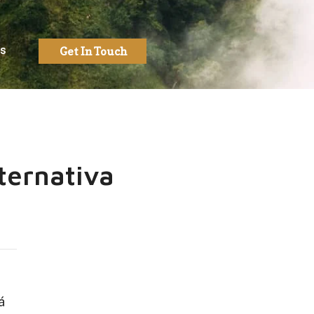
Us
Get In Touch
ternativa
á