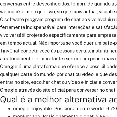
conversas entre desconhecidos. lembra de quando a g
webcam? é meio que isso, só que mais actual, visual e
O software program program de chat ao vivo evoluiu 
ferramenta indispensável para interações e satisfaçã
vivo versátil projetado especificamente para empres
em tempo actual. Não importa se você quer um bate-p
TinyChat conecta você às pessoas certas, instantanea
aleatoriamente, é importante exercer um pouco mais 
Omegle é uma plataforma que oferece a possibilidad
qualquer parte do mundo, por chat ou vídeo, e que de
entrar no site, escolher chat ou vídeo e iniciar a con
Omegle através do site oficial para conversar no chat 
Qual é a melhor alternativa 
omegle.enjoyable.
Posicionamento world:
6.72
monkey.app.
Posicionamento global:
5.980.