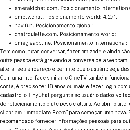
emeraldchat.com.
Posicionamento internationa
ometv.chat.
Posicionamento world:
4.271.
hay.fun.
Posicionamento global:
chatroulette.com.
Posicionamento world:
omegleapp.me.
Posicionamento international:
Tem como jogar, conversar, fazer amizade e ainda são
outra pessoa está gravando a conversa pela webcam. 
alterar seu endereço e permite que o usuário seja des
Com uma interface similar, o OmeTV também funciona 
conta, é preciso ter 18 anos ou mais e fazer login c
cadastro, o TinyChat pergunta ao usuário dados volta
de relacionamento e até peso e altura. Ao abrir o site,
clicar em “Immediate Room” para começar uma nova. 
recomendado fornecer informações pessoais para out
Com o Azzar, é possível conversar com pesso