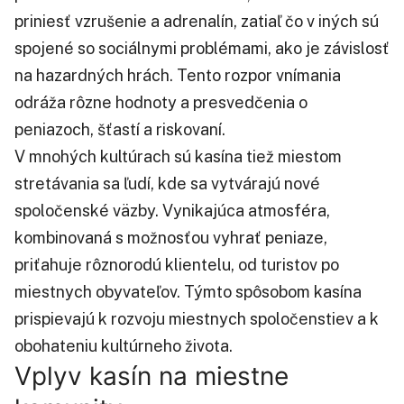
priniesť vzrušenie a adrenalín, zatiaľ čo v iných sú
spojené so sociálnymi problémami, ako je závislosť
na hazardných hrách. Tento rozpor vnímania
odráža rôzne hodnoty a presvedčenia o
peniazoch, šťastí a riskovaní.
V mnohých kultúrach sú kasína tiež miestom
stretávania sa ľudí, kde sa vytvárajú nové
spoločenské väzby. Vynikajúca atmosféra,
kombinovaná s možnosťou vyhrať peniaze,
priťahuje rôznorodú klientelu, od turistov po
miestnych obyvateľov. Týmto spôsobom kasína
prispievajú k rozvoju miestnych spoločenstiev a k
obohateniu kultúrneho života.
Vplyv kasín na miestne