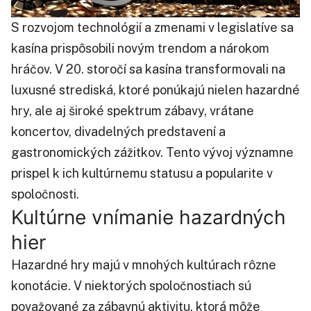
S rozvojom technológií a zmenami v legislatíve sa
kasína prispôsobili novým trendom a nárokom
hráčov. V 20. storočí sa kasína transformovali na
luxusné strediská, ktoré ponúkajú nielen hazardné
hry, ale aj široké spektrum zábavy, vrátane
koncertov, divadelných predstavení a
gastronomických zážitkov. Tento vývoj významne
prispel k ich kultúrnemu statusu a popularite v
spoločnosti.
Kultúrne vnímanie hazardných
hier
Hazardné hry majú v mnohých kultúrach rôzne
konotácie. V niektorých spoločnostiach sú
považované za zábavnú aktivitu, ktorá môže