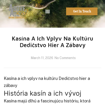
Get In Touch
Kasína A Ich Vplyv Na Kultúru
Dedičstvo Hier A Zábavy
March 11, 2026
No Comments
Kasína a ich vplyv na kultúru Dedičstvo hier a
zábavy
História kasín a ich vývoj
Kasína majú dlhú a fascinujúcu históriu, ktorá