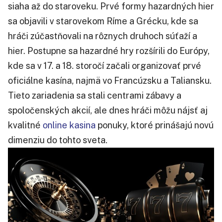
siaha až do staroveku. Prvé formy hazardných hier
sa objavili v starovekom Ríme a Grécku, kde sa
hráči zúčastňovali na rôznych druhoch súťaží a
hier. Postupne sa hazardné hry rozšírili do Európy,
kde sa v 17. a 18. storočí začali organizovať prvé
oficiálne kasína, najmä vo Francúzsku a Taliansku.
Tieto zariadenia sa stali centrami zábavy a
spoločenských akcií, ale dnes hráči môžu nájsť aj
kvalitné
online kasina
ponuky, ktoré prinášajú novú
dimenziu do tohto sveta.