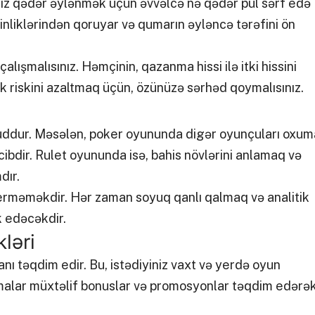
niz qədər əylənmək üçün əvvəlcə nə qədər pul sərf edə
tinliklərindən qoruyar və qumarın əyləncə tərəfini ön
ışmalısınız. Həmçinin, qazanma hissi ilə itki hissini
ək riskini azaltmaq üçün, özünüzə sərhəd qoymalısınız.
cuddur. Məsələn, poker oyununda digər oyunçuları oxu
ibdir. Rulet oyununda isə, bahis növlərini anlamaq və
dır.
verməməkdir. Hər zaman soyuq qanlı qalmaq və analitik
 edəcəkdir.
ləri
ı təqdim edir. Bu, istədiyiniz vaxt və yerdə oyun
malar müxtəlif bonuslar və promosyonlar təqdim edərə