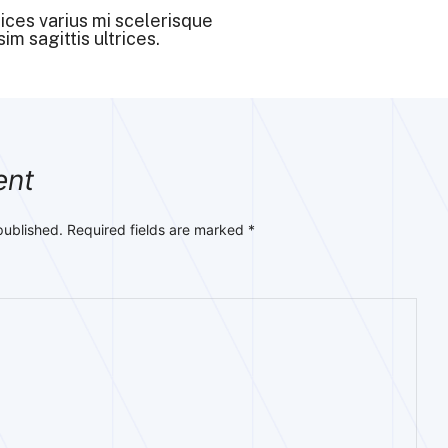
rices varius mi scelerisque
im sagittis ultrices.
ent
published.
Required fields are marked
*