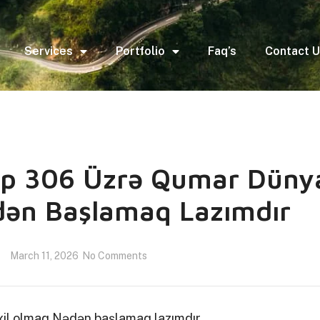
Services
Portfolio
Faq’s
Contact 
Up 306 Üzrə Qumar Dünya
ən Başlamaq Lazımdır
March 11, 2026
No Comments
xil olmaq Nədən başlamaq lazımdır