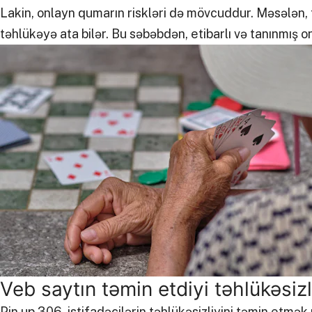
Lakin, onlayn qumarın riskləri də mövcuddur. Məsələn, 
təhlükəyə ata bilər. Bu səbəbdən, etibarlı və tanınmış 
Veb saytın təmin etdiyi təhlükəsizl
Pin up 306, istifadəçilərin təhlükəsizliyini təmin etmə