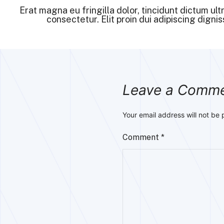
Erat magna eu fringilla dolor, tincidunt dictum ult
consectetur. Elit proin dui adipiscing digniss
Leave a Comm
Your email address will not be 
Comment
*