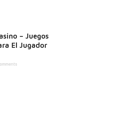
asino – Juegos
ara El Jugador
Comments