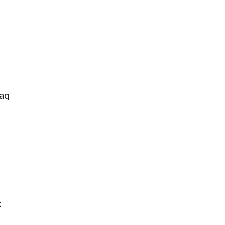
maq
k