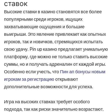
ставок
Высокие ставки в казино становятся все более
популярными среди игроков, ищущих
захватывающие ощущения и большие
выигрыши. Это явление привлекает как опытных
игроков, так и новичков, стремящихся испытать
свою удачу. Pin up казино предлагает уникальную
платформу, где можно не только ставить высокие
суммы, но и получать адреналин от каждой игры.
Особенно если учесть, что
Пин ап бонусы новым
игрокам за регистрацию
открывают
дополнительные возможности для успеха.
Игра на высоких ставках требует особого
подхода, так как риски значительно возрастают.