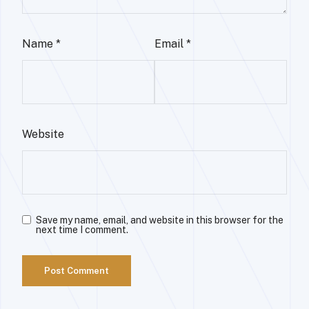
Name
*
Email
*
Website
Save my name, email, and website in this browser for the
next time I comment.