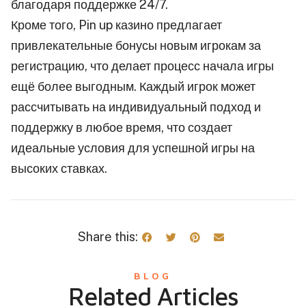
благодаря поддержке 24/7.
Кроме того, Pin up казино предлагает
привлекательные бонусы новым игрокам за
регистрацию, что делает процесс начала игры
ещё более выгодным. Каждый игрок может
рассчитывать на индивидуальный подход и
поддержку в любое время, что создает
идеальные условия для успешной игры на
высоких ставках.
Share this:
BLOG
Related Articles