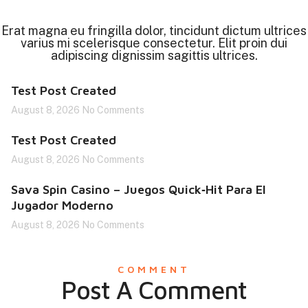
Erat magna eu fringilla dolor, tincidunt dictum ultrices
varius mi scelerisque consectetur. Elit proin dui
adipiscing dignissim sagittis ultrices.
Test Post Created
August 8, 2026
No Comments
Test Post Created
August 8, 2026
No Comments
Sava Spin Casino – Juegos Quick‑Hit Para El
Jugador Moderno
August 8, 2026
No Comments
COMMENT
Post A Comment