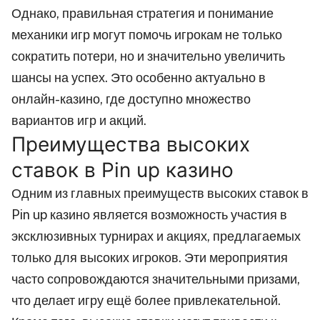
Однако, правильная стратегия и понимание
механики игр могут помочь игрокам не только
сократить потери, но и значительно увеличить
шансы на успех. Это особенно актуально в
онлайн-казино, где доступно множество
вариантов игр и акций.
Преимущества высоких
ставок в Pin up казино
Одним из главных преимуществ высоких ставок в
Pin up казино является возможность участия в
эксклюзивных турнирах и акциях, предлагаемых
только для высоких игроков. Эти мероприятия
часто сопровождаются значительными призами,
что делает игру ещё более привлекательной.