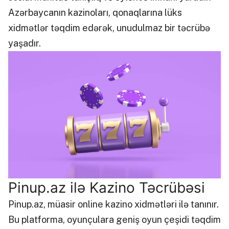
Azərbaycanın kazinoları, qonaqlarına lüks
xidmətlər təqdim edərək, unudulmaz bir təcrübə
yaşadır.
Pinup.az ilə Kazino Təcrübəsi
Pinup.az, müasir online kazino xidmətləri ilə tanınır.
Bu platforma, oyunçulara geniş oyun çeşidi təqdim