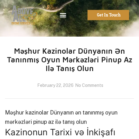
Get In Touch
Məşhur Kazinolar Dünyanın Ən
Tanınmış Oyun Mərkəzləri Pinup Az
Ilə Tanış Olun
February 22, 2026
No Comments
Məşhur kazinolar Dünyanın ən tanınmış oyun
mərkəzləri pinup az ilə tanış olun
Kazinonun Tarixi və İnkişafı