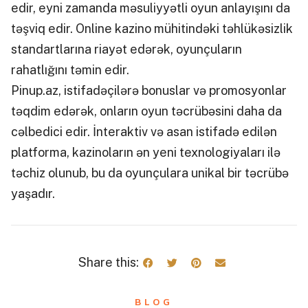
edir, eyni zamanda məsuliyyətli oyun anlayışını da
təşviq edir. Online kazino mühitindəki təhlükəsizlik
standartlarına riayət edərək, oyunçuların
rahatlığını təmin edir.
Pinup.az, istifadəçilərə bonuslar və promosyonlar
təqdim edərək, onların oyun təcrübəsini daha da
cəlbedici edir. İnteraktiv və asan istifadə edilən
platforma, kazinoların ən yeni texnologiyaları ilə
təchiz olunub, bu da oyunçulara unikal bir təcrübə
yaşadır.
Share this:
BLOG