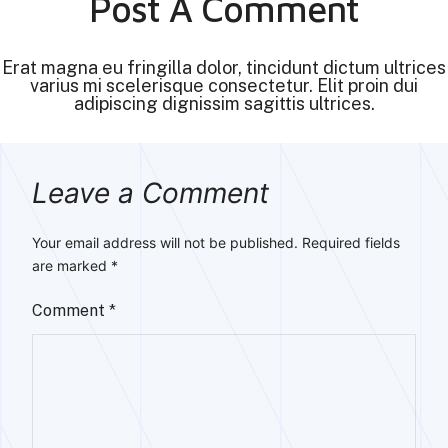
Post A Comment
Erat magna eu fringilla dolor, tincidunt dictum ultrices
varius mi scelerisque consectetur. Elit proin dui
adipiscing dignissim sagittis ultrices.
Leave a Comment
Your email address will not be published.
Required fields
are marked
*
Comment
*