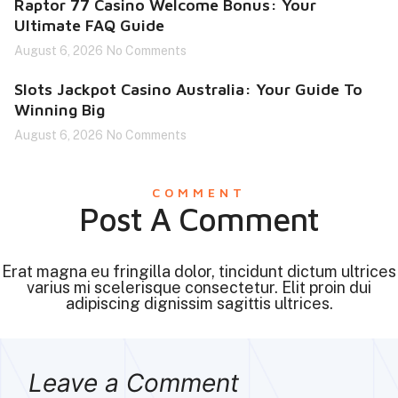
Raptor 77 Casino Welcome Bonus: Your
Ultimate FAQ Guide
August 6, 2026
No Comments
Slots Jackpot Casino Australia: Your Guide To
Winning Big
August 6, 2026
No Comments
COMMENT
Post A Comment
Erat magna eu fringilla dolor, tincidunt dictum ultrices
varius mi scelerisque consectetur. Elit proin dui
adipiscing dignissim sagittis ultrices.
Leave a Comment