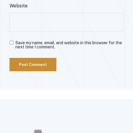
Website
Save my name, email, and website in this browser for the
next time I comment.