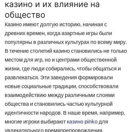
казино и их влияние на
общество
Казино имеют долгую историю, начиная с
древних времен, когда азартные игры были
популярны в различных культурах по всему миру.
В течение столетий казино становились не только
местом для игр, но и центрами общественной
жизни, где люди собирались, чтобы общаться и
развлекаться. Эти заведения формировали
новые социальные традиции, способствовали
взаимодействию между различными слоями
общества и становились частью культурной
идентичности народов. В наше время, например,
многие игроки выбирают
казино pinko
для
увлекательного времяпрепровождения.