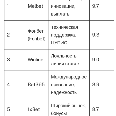
1
Melbet
инновации,
9.7
выплаты
Техническая
Фонбет
2
поддержка,
9.3
(Fonbet)
ЦУПИС
Лояльность,
3
Winline
9.0
линия ставок
Международное
4
Bet365
признание,
8.9
надежность
Широкий рынок,
5
1xBet
8.7
бонусы