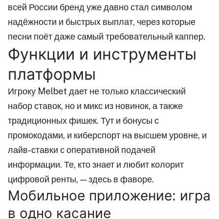
всей России бренд уже давно стал символом
надёжности и быстрых выплат, через которые
песни поёт даже самый требовательный каппер.
Функции и инструменты
платформы
Игроку Melbet дает не только классический
набор ставок, но и микс из новинок, а также
традиционных фишек. Тут и бонусы с
промокодами, и киберспорт на высшем уровне, и
лайв-ставки с оперативной подачей
информации. Те, кто знает и любит колорит
цифровой ренты, — здесь в фаворе.
Мобильное приложение: игра
в одно касание