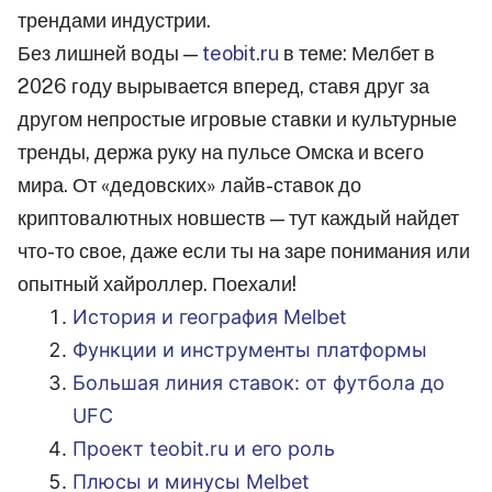
трендами индустрии.
Без лишней воды —
teobit.ru
в теме: Мелбет в
2026 году вырывается вперед, ставя друг за
другом непростые игровые ставки и культурные
тренды, держа руку на пульсе Омска и всего
мира. От «дедовских» лайв-ставок до
криптовалютных новшеств — тут каждый найдет
что-то свое, даже если ты на заре понимания или
опытный хайроллер. Поехали!
История и география Melbet
Функции и инструменты платформы
Большая линия ставок: от футбола до
UFC
Проект teobit.ru и его роль
Плюсы и минусы Melbet