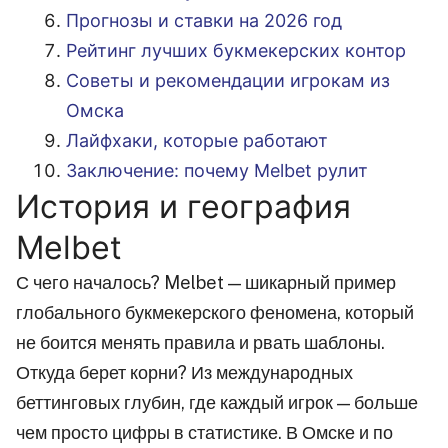
Прогнозы и ставки на 2026 год
Рейтинг лучших букмекерских контор
Советы и рекомендации игрокам из
Омска
Лайфхаки, которые работают
Заключение: почему Melbet рулит
История и география
Melbet
С чего началось? Melbet — шикарный пример
глобального букмекерского феномена, который
не боится менять правила и рвать шаблоны.
Откуда берет корни? Из международных
беттинговых глубин, где каждый игрок — больше
чем просто цифры в статистике. В Омске и по