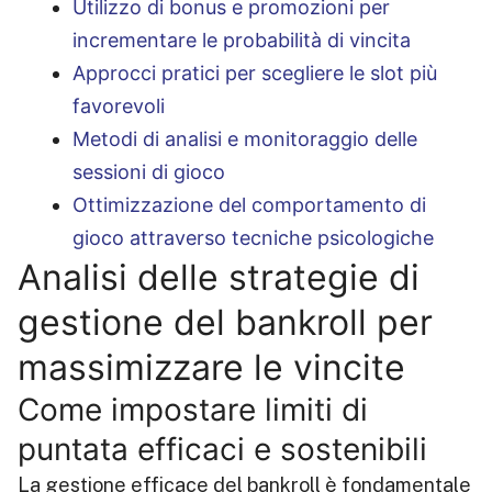
Utilizzo di bonus e promozioni per
incrementare le probabilità di vincita
Approcci pratici per scegliere le slot più
favorevoli
Metodi di analisi e monitoraggio delle
sessioni di gioco
Ottimizzazione del comportamento di
gioco attraverso tecniche psicologiche
Analisi delle strategie di
gestione del bankroll per
massimizzare le vincite
Come impostare limiti di
puntata efficaci e sostenibili
La gestione efficace del bankroll è fondamentale