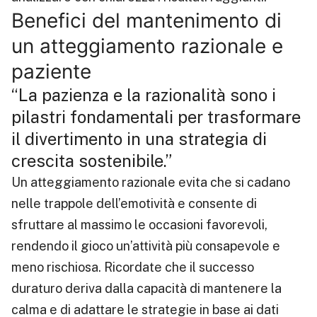
Benefici del mantenimento di
un atteggiamento razionale e
paziente
“La pazienza e la razionalità sono i
pilastri fondamentali per trasformare
il divertimento in una strategia di
crescita sostenibile.”
Un atteggiamento razionale evita che si cadano
nelle trappole dell’emotività e consente di
sfruttare al massimo le occasioni favorevoli,
rendendo il gioco un’attività più consapevole e
meno rischiosa. Ricordate che il successo
duraturo deriva dalla capacità di mantenere la
calma e di adattare le strategie in base ai dati