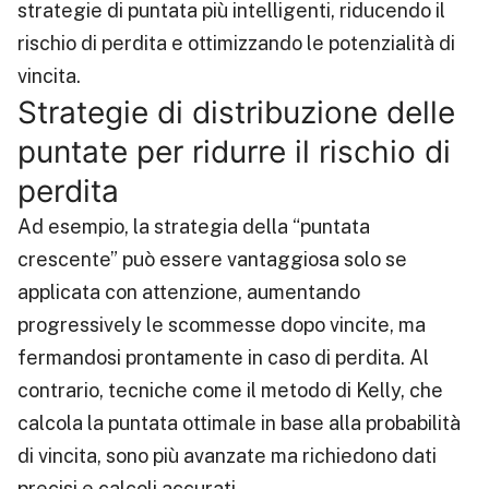
strategie di puntata più intelligenti, riducendo il
rischio di perdita e ottimizzando le potenzialità di
vincita.
Strategie di distribuzione delle
puntate per ridurre il rischio di
perdita
Ad esempio, la strategia della “puntata
crescente” può essere vantaggiosa solo se
applicata con attenzione, aumentando
progressively le scommesse dopo vincite, ma
fermandosi prontamente in caso di perdita. Al
contrario, tecniche come il metodo di Kelly, che
calcola la puntata ottimale in base alla probabilità
di vincita, sono più avanzate ma richiedono dati
precisi e calcoli accurati.