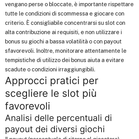
vengano perse o bloccate, è importante rispettare
tutte le condizioni di scommessa e giocare con
criterio. È consigliabile concentrarsi su slot con
alta contribuzione ai requisiti, e non utilizzare i
bonus su giochi a bassa volatilità o con payout
sfavorevoli. Inoltre, monitorare attentamente le
tempistiche di utilizzo dei bonus aiuta a evitare
scadute o condizioni irraggiungibili.
Approcci pratici per
scegliere le slot più
favorevoli
Analisi delle percentuali di
payout dei diversi giochi