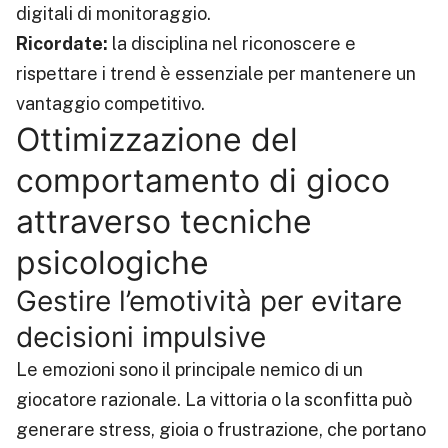
digitali di monitoraggio.
Ricordate:
la disciplina nel riconoscere e
rispettare i trend è essenziale per mantenere un
vantaggio competitivo.
Ottimizzazione del
comportamento di gioco
attraverso tecniche
psicologiche
Gestire l’emotività per evitare
decisioni impulsive
Le emozioni sono il principale nemico di un
giocatore razionale. La vittoria o la sconfitta può
generare stress, gioia o frustrazione, che portano