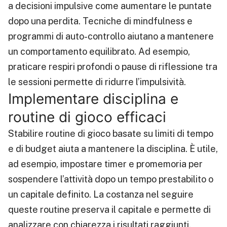
a decisioni impulsive come aumentare le puntate
dopo una perdita. Tecniche di mindfulness e
programmi di auto-controllo aiutano a mantenere
un comportamento equilibrato. Ad esempio,
praticare respiri profondi o pause di riflessione tra
le sessioni permette di ridurre l’impulsività.
Implementare disciplina e
routine di gioco efficaci
Stabilire routine di gioco basate su limiti di tempo
e di budget aiuta a mantenere la disciplina. È utile,
ad esempio, impostare timer e promemoria per
sospendere l’attività dopo un tempo prestabilito o
un capitale definito. La costanza nel seguire
queste routine preserva il capitale e permette di
analizzare con chiarezza i risultati raggiunti.