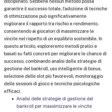
disciplinato. Sebbene nessun metodo possa
garantire il successo totale, l’adozione di tecniche
di ottimizzazione può significativamente
migliorare il rapporto tra rischio e rendimento,
consentendo ai giocatori di massimizzare le
vincite nel rispetto di un equilibrio sostenibile. In
questo articolo, esploreremo metodi pratici e
basati su fatti concreti per migliorare le chance di
successo, combinando analisi delle strategie di
gestione del bankroll, uso intelligente di bonus,
selezione delle slot più favorevoli, monitoraggio
delle sessioni di gioco e tecniche psicologiche
efficaci.
Analisi delle strategie di gestione del
bankroll per massimizzare le vincite