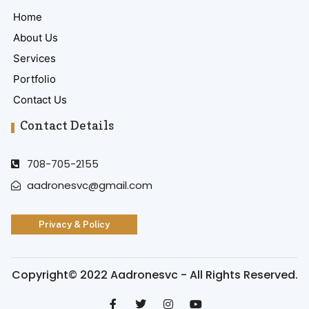
Home
About Us
Services
Portfolio
Contact Us
Contact Details
708-705-2155
aadronesvc@gmail.com
Privacy & Policy
Copyright© 2022 Aadronesvc - All Rights Reserved.