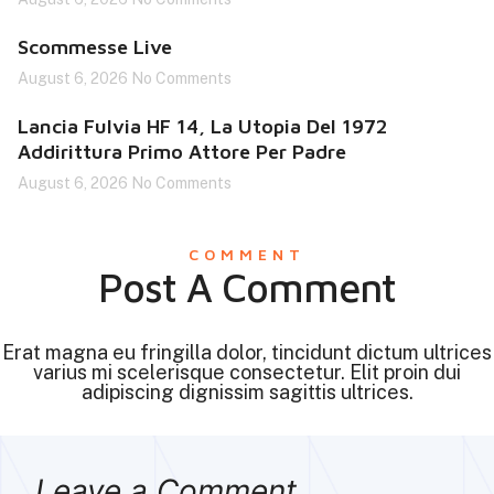
Scommesse Live
August 6, 2026
No Comments
Lancia Fulvia HF 14, La Utopia Del 1972
Addirittura Primo Attore Per Padre
August 6, 2026
No Comments
COMMENT
Post A Comment
Erat magna eu fringilla dolor, tincidunt dictum ultrices
varius mi scelerisque consectetur. Elit proin dui
adipiscing dignissim sagittis ultrices.
Leave a Comment