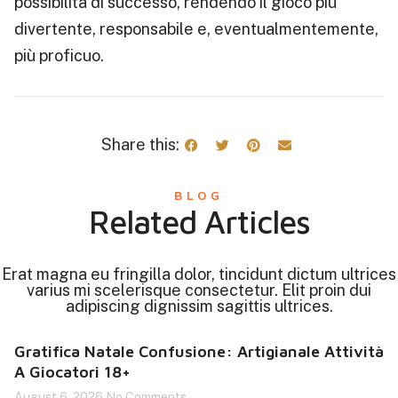
possibilità di successo, rendendo il gioco più
divertente, responsabile e, eventualmentemente,
più proficuo.
Share this:
BLOG
Related Articles
Erat magna eu fringilla dolor, tincidunt dictum ultrices
varius mi scelerisque consectetur. Elit proin dui
adipiscing dignissim sagittis ultrices.
Gratifica Natale Confusione: Artigianale Attività
A Giocatori 18+
August 6, 2026
No Comments