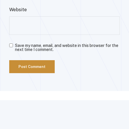
Website
Save my name, email, and website in this browser for the
next time I comment.