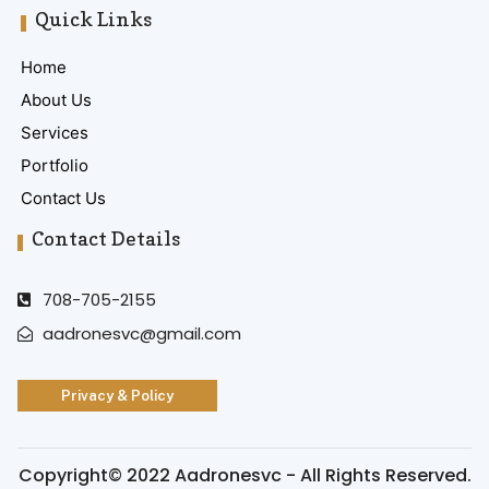
Quick Links
Home
About Us
Services
Portfolio
Contact Us
Contact Details
708-705-2155
aadronesvc@gmail.com
Privacy & Policy
Copyright© 2022 Aadronesvc - All Rights Reserved.