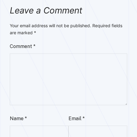
Leave a Comment
Your email address will not be published.
Required fields
are marked
*
Comment
*
Name
*
Email
*