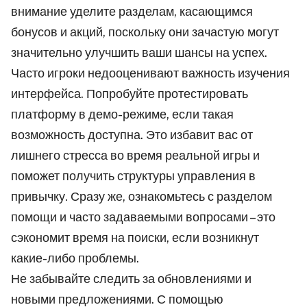
внимание уделите разделам, касающимся
бонусов и акций, поскольку они зачастую могут
значительно улучшить ваши шансы на успех.
Часто игроки недооценивают важность изучения
интерфейса. Попробуйте протестировать
платформу в демо-режиме, если такая
возможность доступна. Это избавит вас от
лишнего стресса во время реальной игры и
поможет получить структуры управления в
привычку. Сразу же, ознакомьтесь с разделом
помощи и часто задаваемыми вопросами – это
сэкономит время на поиски, если возникнут
какие-либо проблемы.
Не забывайте следить за обновлениями и
новыми предложениями. С помощью