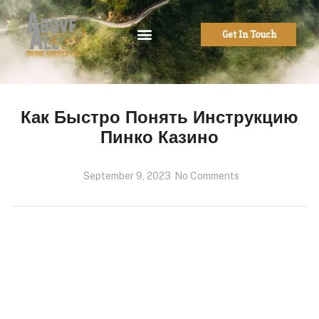
Get In Touch
Как Быстро Понять Инструкцию
Пинко Казино
September 9, 2023
No Comments