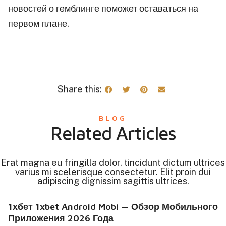
новостей о гемблинге поможет оставаться на
первом плане.
Share this:
BLOG
Related Articles
Erat magna eu fringilla dolor, tincidunt dictum ultrices
varius mi scelerisque consectetur. Elit proin dui
adipiscing dignissim sagittis ultrices.
1хбет 1xbet Android Mobi — Обзор Мобильного
Приложения 2026 Года