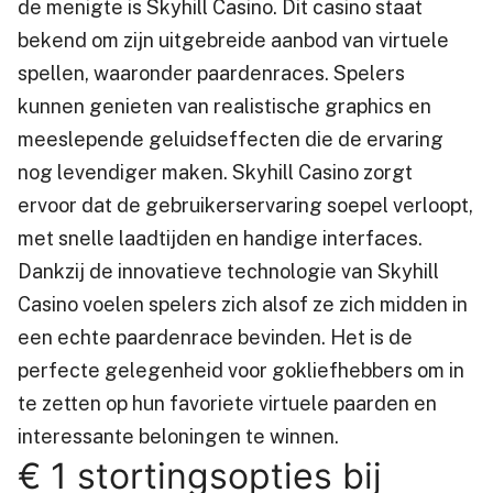
de menigte is Skyhill Casino. Dit casino staat
bekend om zijn uitgebreide aanbod van virtuele
spellen, waaronder paardenraces. Spelers
kunnen genieten van realistische graphics en
meeslepende geluidseffecten die de ervaring
nog levendiger maken. Skyhill Casino zorgt
ervoor dat de gebruikerservaring soepel verloopt,
met snelle laadtijden en handige interfaces.
Dankzij de innovatieve technologie van Skyhill
Casino voelen spelers zich alsof ze zich midden in
een echte paardenrace bevinden. Het is de
perfecte gelegenheid voor gokliefhebbers om in
te zetten op hun favoriete virtuele paarden en
interessante beloningen te winnen.
€ 1 stortingsopties bij