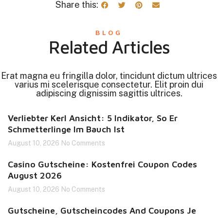
Share this:
BLOG
Related Articles
Erat magna eu fringilla dolor, tincidunt dictum ultrices
varius mi scelerisque consectetur. Elit proin dui
adipiscing dignissim sagittis ultrices.
Verliebter Kerl Ansicht: 5 Indikator, So Er
Schmetterlinge Im Bauch Ist
August 10, 2026
No Comments
Casino Gutscheine: Kostenfrei Coupon Codes
August 2026
August 10, 2026
No Comments
Gutscheine, Gutscheincodes And Coupons Je