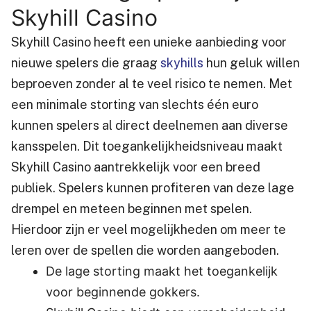
Skyhill Casino
Skyhill Casino heeft een unieke aanbieding voor
nieuwe spelers die graag
skyhills
hun geluk willen
beproeven zonder al te veel risico te nemen. Met
een minimale storting van slechts één euro
kunnen spelers al direct deelnemen aan diverse
kansspelen. Dit toegankelijkheidsniveau maakt
Skyhill Casino aantrekkelijk voor een breed
publiek. Spelers kunnen profiteren van deze lage
drempel en meteen beginnen met spelen.
Hierdoor zijn er veel mogelijkheden om meer te
leren over de spellen die worden aangeboden.
De lage storting maakt het toegankelijk
voor beginnende gokkers.