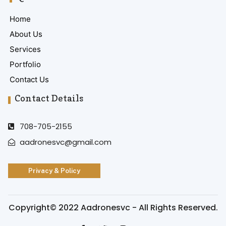
Home
About Us
Services
Portfolio
Contact Us
Contact Details
708-705-2155
aadronesvc@gmail.com
Privacy & Policy
Copyright© 2022 Aadronesvc - All Rights Reserved.