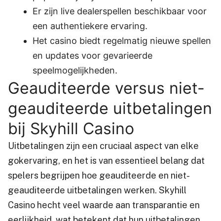
Er zijn live dealerspellen beschikbaar voor
een authentiekere ervaring.
Het casino biedt regelmatig nieuwe spellen
en updates voor gevarieerde
speelmogelijkheden.
Geauditeerde versus niet-
geauditeerde uitbetalingen
bij Skyhill Casino
Uitbetalingen zijn een cruciaal aspect van elke
gokervaring, en het is van essentieel belang dat
spelers begrijpen hoe geauditeerde en niet-
geauditeerde uitbetalingen werken. Skyhill
Casino hecht veel waarde aan transparantie en
eerlijkheid, wat betekent dat hun uitbetalingen