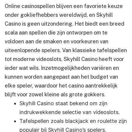
Online casinospellen blijven een favoriete keuze
onder gokliefhebbers wereldwijd, en Skyhill
Casino is geen uitzondering. Het biedt een breed
scala aan spellen die zijn ontworpen om te
voldoen aan de smaken en voorkeuren van
uiteenlopende spelers. Van klassieke tafelspellen
tot moderne videoslots, Skyhill Casino heeft voor
ieder wat wils. Inzetmogelijkheden variëren en
kunnen worden aangepast aan het budget van
elke speler, waardoor het casino aantrekkelijk
blijft voor zowel kleine als grote gokkers.
Skyhill Casino staat bekend om zijn
indrukwekkende selectie van videoslots.
Tafelspellen zoals blackjack en roulette zijn
populair bij Skyhill Casino’s spelers.