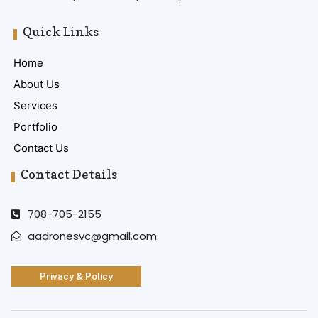
Quick Links
Home
About Us
Services
Portfolio
Contact Us
Contact Details
708-705-2155
aadronesvc@gmail.com
Privacy & Policy