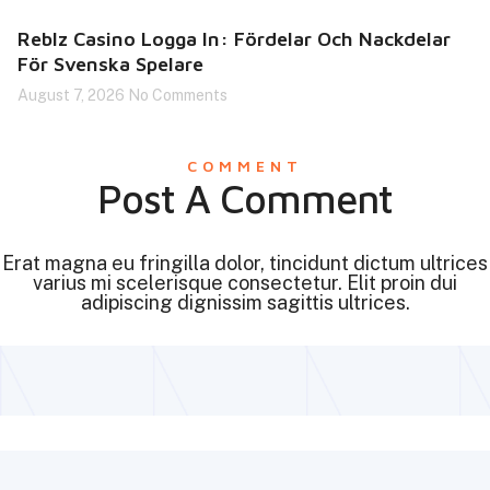
Reblz Casino Logga In: Fördelar Och Nackdelar
För Svenska Spelare
August 7, 2026
No Comments
COMMENT
Post A Comment
Erat magna eu fringilla dolor, tincidunt dictum ultrices
varius mi scelerisque consectetur. Elit proin dui
adipiscing dignissim sagittis ultrices.