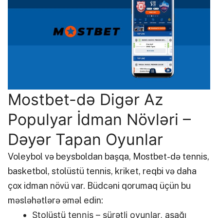
Mostbet-də Digər Az
Populyar İdman Növləri –
Dəyər Tapan Oyunlar
Voleybol və beysboldan başqa, Mostbet-də tennis,
basketbol, stolüstü tennis, kriket, reqbi və daha
çox idman növü var. Büdcəni qorumaq üçün bu
məsləhətlərə əməl edin:
Stolüstü tennis – sürətli oyunlar, aşağı