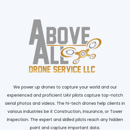
We power up drones to capture your world and our
experienced and proficient UAV pilots capture top-notch
aerial photos and videos. The hi-tech drones help clients in
various industries be it Construction, Insurance, or Tower
Inspection. The expert and skilled pilots reach any hidden
point and capture important data.