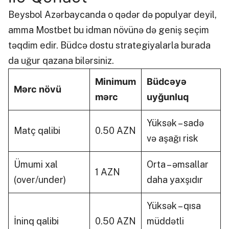
Beysbol Azərbaycanda o qədər də populyar deyil,
amma Mostbet bu idman növünə də geniş seçim
təqdim edir. Büdcə dostu strategiyalarla burada
da uğur qazana bilərsiniz.
Minimum
Büdcəyə
Mərc növü
mərc
uyğunluq
Yüksək – sadə
Matç qalibi
0.50 AZN
və aşağı risk
Ümumi xal
Orta – əmsallar
1 AZN
(over/under)
daha yaxşıdır
Yüksək – qısa
İninq qalibi
0.50 AZN
müddətli