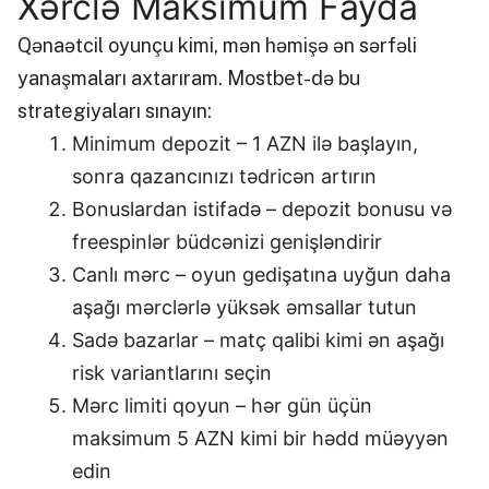
Xərclə Maksimum Fayda
Qənaətcil oyunçu kimi, mən həmişə ən sərfəli
yanaşmaları axtarıram. Mostbet-də bu
strategiyaları sınayın:
Minimum depozit – 1 AZN ilə başlayın,
sonra qazancınızı tədricən artırın
Bonuslardan istifadə – depozit bonusu və
freespinlər büdcənizi genişləndirir
Canlı mərc – oyun gedişatına uyğun daha
aşağı mərclərlə yüksək əmsallar tutun
Sadə bazarlar – matç qalibi kimi ən aşağı
risk variantlarını seçin
Mərc limiti qoyun – hər gün üçün
maksimum 5 AZN kimi bir hədd müəyyən
edin