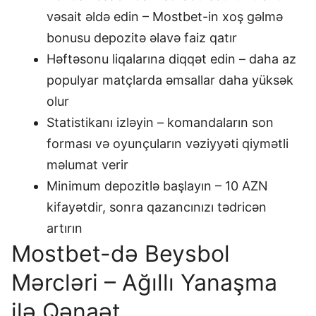
vəsait əldə edin – Mostbet-in xoş gəlmə
bonusu depozitə əlavə faiz qatır
Həftəsonu liqalarına diqqət edin – daha az
populyar matçlarda əmsallar daha yüksək
olur
Statistikanı izləyin – komandaların son
forması və oyunçuların vəziyyəti qiymətli
məlumat verir
Minimum depozitlə başlayın – 10 AZN
kifayətdir, sonra qazancınızı tədricən
artırın
Mostbet-də Beysbol
Mərcləri – Ağıllı Yanaşma
ilə Qənaət