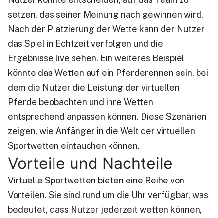
setzen, das seiner Meinung nach gewinnen wird.
Nach der Platzierung der Wette kann der Nutzer
das Spiel in Echtzeit verfolgen und die
Ergebnisse live sehen. Ein weiteres Beispiel
könnte das Wetten auf ein Pferderennen sein, bei
dem die Nutzer die Leistung der virtuellen
Pferde beobachten und ihre Wetten
entsprechend anpassen können. Diese Szenarien
zeigen, wie Anfänger in die Welt der virtuellen
Sportwetten eintauchen können.
Vorteile und Nachteile
Virtuelle Sportwetten bieten eine Reihe von
Vorteilen. Sie sind rund um die Uhr verfügbar, was
bedeutet, dass Nutzer jederzeit wetten können,