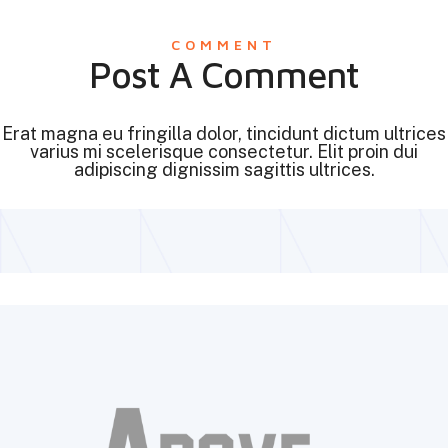
COMMENT
Post A Comment
Erat magna eu fringilla dolor, tincidunt dictum ultrices
varius mi scelerisque consectetur. Elit proin dui
adipiscing dignissim sagittis ultrices.