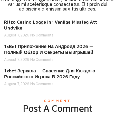
varius mi scelerisque consectetur. Elit proin dui
adipiscing dignissim sagittis ultrices.
Ritzo Casino Logga In: Vanliga Misstag Att
Undvika
August 7, 2026
No Comments
1xBet Приложение На Андроид 2026 —
Полный Обзор И Секреты Выигрышей
August 7, 2026
No Comments
1xbet Зеркала — Спасение Для Каждого
Российского Игрока В 2026 Году
August 7, 2026
No Comments
COMMENT
Post A Comment