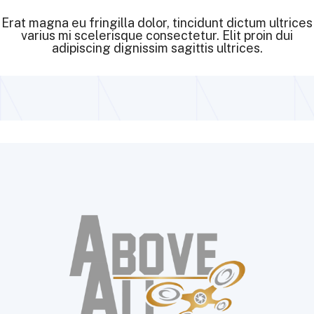
Erat magna eu fringilla dolor, tincidunt dictum ultrices
varius mi scelerisque consectetur. Elit proin dui
adipiscing dignissim sagittis ultrices.