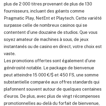
plus de 2 000 titres provenant de plus de 130
fournisseurs, incluant des géants comme
Pragmatic Play, NetEnt et Playtech. Cette variété
surpasse celle de nombreux casinos qui se
contentent d’une douzaine de studios. Que vous
soyez amateur de machines à sous, de jeux
instantanés ou de casino en direct, votre choix est
vaste.
Les promotions offertes sont également d’une
générosité notable. Le package de bienvenue
peut atteindre 15 000 €/$ et 450 FS, une somme
substantielle comparée aux offres standards qui
plafonnent souvent autour de quelques centaines
d’euros. De plus, avec plus de vingt récompenses
promotionnelles au-delà du forfait de bienvenue,