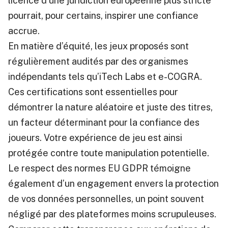
licence d’une juridiction européenne plus stricte
pourrait, pour certains, inspirer une confiance
accrue.
En matière d’équité, les jeux proposés sont
régulièrement audités par des organismes
indépendants tels qu’iTech Labs et e-COGRA.
Ces certifications sont essentielles pour
démontrer la nature aléatoire et juste des titres,
un facteur déterminant pour la confiance des
joueurs. Votre expérience de jeu est ainsi
protégée contre toute manipulation potentielle.
Le respect des normes EU GDPR témoigne
également d’un engagement envers la protection
de vos données personnelles, un point souvent
négligé par des plateformes moins scrupuleuses.