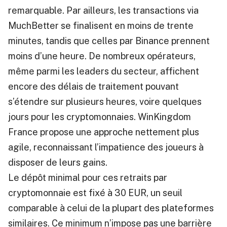
remarquable. Par ailleurs, les transactions via
MuchBetter se finalisent en moins de trente
minutes, tandis que celles par Binance prennent
moins d’une heure. De nombreux opérateurs,
même parmi les leaders du secteur, affichent
encore des délais de traitement pouvant
s’étendre sur plusieurs heures, voire quelques
jours pour les cryptomonnaies. WinKingdom
France propose une approche nettement plus
agile, reconnaissant l’impatience des joueurs à
disposer de leurs gains.
Le dépôt minimal pour ces retraits par
cryptomonnaie est fixé à 30 EUR, un seuil
comparable à celui de la plupart des plateformes
similaires. Ce minimum n’impose pas une barrière