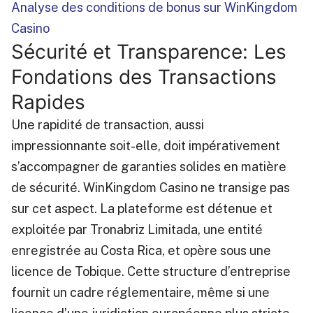
Analyse des conditions de bonus sur WinKingdom
Casino
Sécurité et Transparence: Les
Fondations des Transactions
Rapides
Une rapidité de transaction, aussi
impressionnante soit-elle, doit impérativement
s’accompagner de garanties solides en matière
de sécurité. WinKingdom Casino ne transige pas
sur cet aspect. La plateforme est détenue et
exploitée par Tronabriz Limitada, une entité
enregistrée au Costa Rica, et opère sous une
licence de Tobique. Cette structure d’entreprise
fournit un cadre réglementaire, même si une