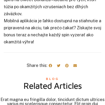
túžia po okamžitých vzrušeniach bez dlhých
záväzkov.
Mobilná aplikácia je ľahko dostupná na stiahnutie a
pripravená na akciu, tak prečo čakať? Získajte svoj
bonus teraz a nechajte každý spin vyzerať ako
okamžitá výhra!
Share this:
BLOG
Related Articles
Erat magna eu fringilla dolor, tincidunt dictum ultrices
varius mi scelerisque consectetur. Elit proin dui