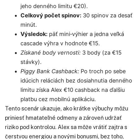
jeho denného limitu €20).
Celkový počet spinov:
30 spinov za desať
minút.
Výsledok:
päť mini‑výhier a jedna veľká
cascade výhra v hodnote €15.
Získané body vernosti:
3 body (za €15
stávky).
Piggy Bank Cashback:
Po troch po sebe
idúcich reláciách bez dosiahnutia denného
limitu získa Alex €10 cashback na ďalšiu
platbu cez mobilnú aplikáciu.
Tento scenár ukazuje, ako krátke výbuchy môžu
priniesť hmatateľné odmeny a zároveň udržať
riziko pod kontrolou. Alex sa môže vrátiť zajtra s
čerstvou energiou a novými bonusmi, bez toho,