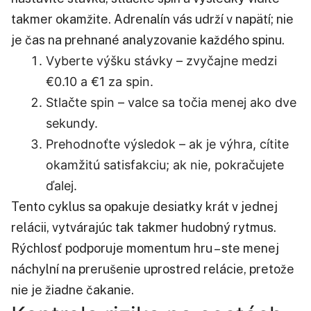
takmer okamžite. Adrenalín vás udrží v napätí; nie
je čas na prehnané analyzovanie každého spinu.
Vyberte výšku stávky – zvyčajne medzi
€0.10 a €1 za spin.
Stlačte spin – valce sa točia menej ako dve
sekundy.
Prehodnoťte výsledok – ak je výhra, cítite
okamžitú satisfakciu; ak nie, pokračujete
ďalej.
Tento cyklus sa opakuje desiatky krát v jednej
relácii, vytvárajúc tak takmer hudobný rytmus.
Rýchlosť podporuje momentum hru – ste menej
náchylní na prerušenie uprostred relácie, pretože
nie je žiadne čakanie.