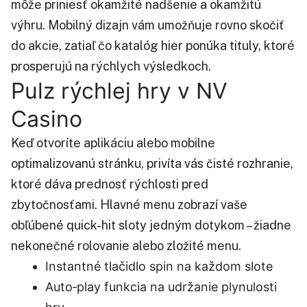
môže priniesť okamžité nadšenie a okamžitú
výhru. Mobilný dizajn vám umožňuje rovno skočiť
do akcie, zatiaľ čo katalóg hier ponúka tituly, ktoré
prosperujú na rýchlych výsledkoch.
Pulz rýchlej hry v NV
Casino
Keď otvoríte aplikáciu alebo mobilne
optimalizovanú stránku, privíta vás čisté rozhranie,
ktoré dáva prednosť rýchlosti pred
zbytočnosťami. Hlavné menu zobrazí vaše
obľúbené quick-hit sloty jedným dotykom – žiadne
nekonečné rolovanie alebo zložité menu.
Instantné tlačidlo spin na každom slote
Auto‑play funkcia na udržanie plynulosti