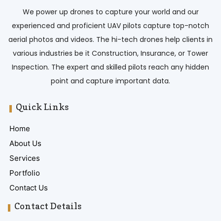
We power up drones to capture your world and our
experienced and proficient UAV pilots capture top-notch
aerial photos and videos. The hi-tech drones help clients in
various industries be it Construction, Insurance, or Tower
Inspection. The expert and skilled pilots reach any hidden
point and capture important data.
Quick Links
Home
About Us
Services
Portfolio
Contact Us
Contact Details