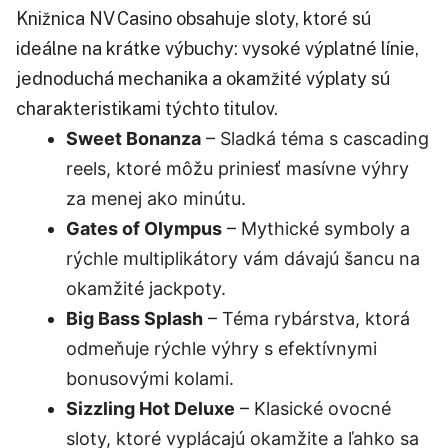
Knižnica NV Casino obsahuje sloty, ktoré sú
ideálne na krátke výbuchy: vysoké výplatné línie,
jednoduchá mechanika a okamžité výplaty sú
charakteristikami týchto titulov.
Sweet Bonanza
– Sladká téma s cascading
reels, ktoré môžu priniesť masívne výhry
za menej ako minútu.
Gates of Olympus
– Mythické symboly a
rýchle multiplikátory vám dávajú šancu na
okamžité jackpoty.
Big Bass Splash
– Téma rybárstva, ktorá
odmeňuje rýchle výhry s efektívnymi
bonusovými kolami.
Sizzling Hot Deluxe
– Klasické ovocné
sloty, ktoré vyplácajú okamžite a ľahko sa