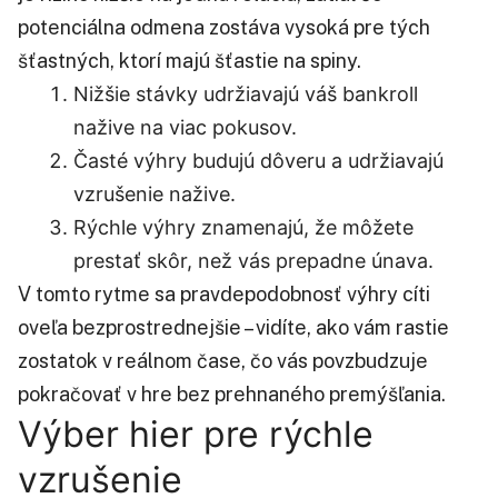
potenciálna odmena zostáva vysoká pre tých
šťastných, ktorí majú šťastie na spiny.
Nižšie stávky udržiavajú váš bankroll
nažive na viac pokusov.
Časté výhry budujú dôveru a udržiavajú
vzrušenie nažive.
Rýchle výhry znamenajú, že môžete
prestať skôr, než vás prepadne únava.
V tomto rytme sa pravdepodobnosť výhry cíti
oveľa bezprostrednejšie – vidíte, ako vám rastie
zostatok v reálnom čase, čo vás povzbudzuje
pokračovať v hre bez prehnaného premýšľania.
Výber hier pre rýchle
vzrušenie