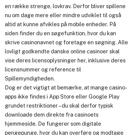
en række strenge, lovkrav. Derfor bliver spillene
nu om dage mere eller mindre udviklet til også
altid at kunne afvikles på mobile enheder. På
siden finder du en søgefunktion, hvor du kan
skrive casinonavnet og foretage en søgning. Alle
lovligt godkendte danske online casinoer skal
vise deres licensoplysninger her, inklusive deres
licensnummer og reference til
Spillemyndigheden.
Dog er det vigtigt at bemærke, at mange casino-
apps ikke findes i App Store eller Google Play
grundet restriktioner – du skal derfor typisk
downloade dem direkte fra casinoets
hjemmeside. De fungerer som digitale
pengepunge, hvor du kan overføre og modtage