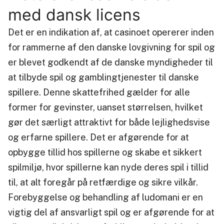
med dansk licens
Det er en indikation af, at casinoet opererer inden
for rammerne af den danske lovgivning for spil og
er blevet godkendt af de danske myndigheder til
at tilbyde spil og gamblingtjenester til danske
spillere. Denne skattefrihed gælder for alle
former for gevinster, uanset størrelsen, hvilket
gør det særligt attraktivt for både lejlighedsvise
og erfarne spillere. Det er afgørende for at
opbygge tillid hos spillerne og skabe et sikkert
spilmiljø, hvor spillerne kan nyde deres spil i tillid
til, at alt foregår på retfærdige og sikre vilkår.
Forebyggelse og behandling af ludomani er en
vigtig del af ansvarligt spil og er afgørende for at