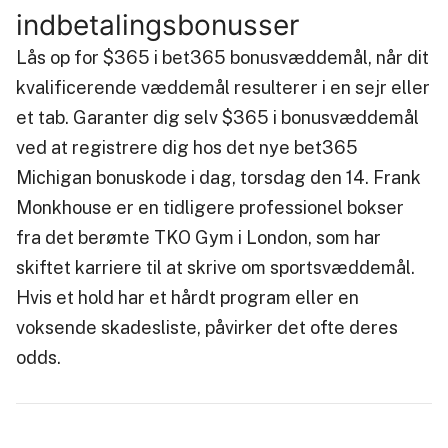
indbetalingsbonusser
Lås op for $365 i bet365 bonusvæddemål, når dit
kvalificerende væddemål resulterer i en sejr eller
et tab. Garanter dig selv $365 i bonusvæddemål
ved at registrere dig hos det nye bet365
Michigan bonuskode i dag, torsdag den 14. Frank
Monkhouse er en tidligere professionel bokser
fra det berømte TKO Gym i London, som har
skiftet karriere til at skrive om sportsvæddemål.
Hvis et hold har et hårdt program eller en
voksende skadesliste, påvirker det ofte deres
odds.