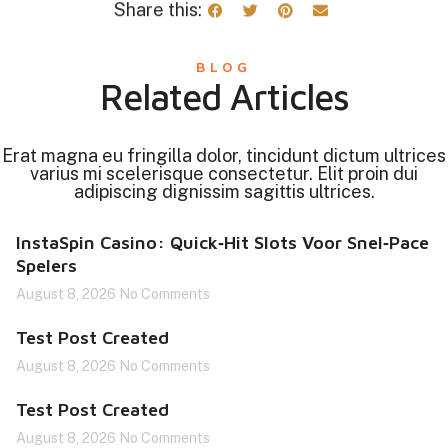
Share this:
BLOG
Related Articles
Erat magna eu fringilla dolor, tincidunt dictum ultrices
varius mi scelerisque consectetur. Elit proin dui
adipiscing dignissim sagittis ultrices.
InstaSpin Casino: Quick‑Hit Slots Voor Snel‑Pace
Spelers
August 8, 2026
No Comments
Test Post Created
August 8, 2026
No Comments
Test Post Created
August 8, 2026
No Comments