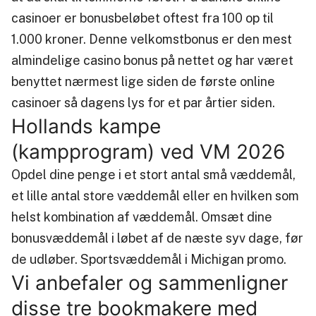
casinoer er bonusbeløbet oftest fra 100 op til
1.000 kroner. Denne velkomstbonus er den mest
almindelige casino bonus på nettet og har været
benyttet nærmest lige siden de første online
casinoer så dagens lys for et par årtier siden.
Hollands kampe
(kampprogram) ved VM 2026
Opdel dine penge i et stort antal små væddemål,
et lille antal store væddemål eller en hvilken som
helst kombination af væddemål. Omsæt dine
bonusvæddemål i løbet af de næste syv dage, før
de udløber. Sportsvæddemål i Michigan promo.
Vi anbefaler og sammenligner
disse tre bookmakere med