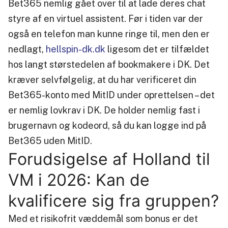
Bet365 nemlig gået over til at lade deres chat
styre af en virtuel assistent. Før i tiden var der
også en telefon man kunne ringe til, men den er
nedlagt,
hellspin-dk.dk
ligesom det er tilfældet
hos langt størstedelen af bookmakere i DK. Det
kræver selvfølgelig, at du har verificeret din
Bet365-konto med MitID under oprettelsen – det
er nemlig lovkrav i DK. De holder nemlig fast i
brugernavn og kodeord, så du kan logge ind på
Bet365 uden MitID.
Forudsigelse af Holland til
VM i 2026: Kan de
kvalificere sig fra gruppen?
Med et risikofrit væddemål som bonus er det