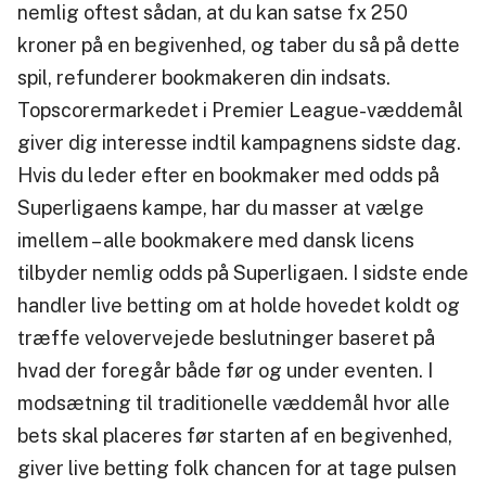
nemlig oftest sådan, at du kan satse fx 250
kroner på en begivenhed, og taber du så på dette
spil, refunderer bookmakeren din indsats.
Topscorermarkedet i Premier League-væddemål
giver dig interesse indtil kampagnens sidste dag.
Hvis du leder efter en bookmaker med odds på
Superligaens kampe, har du masser at vælge
imellem – alle bookmakere med dansk licens
tilbyder nemlig odds på Superligaen. I sidste ende
handler live betting om at holde hovedet koldt og
træffe velovervejede beslutninger baseret på
hvad der foregår både før og under eventen. I
modsætning til traditionelle væddemål hvor alle
bets skal placeres før starten af en begivenhed,
giver live betting folk chancen for at tage pulsen