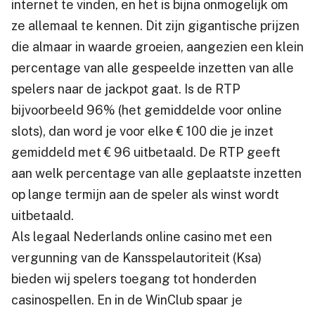
internet te vinden, en het is bijna onmogelijk om
ze allemaal te kennen. Dit zijn gigantische prijzen
die almaar in waarde groeien, aangezien een klein
percentage van alle gespeelde inzetten van alle
spelers naar de jackpot gaat. Is de RTP
bijvoorbeeld 96% (het gemiddelde voor online
slots), dan word je voor elke € 100 die je inzet
gemiddeld met € 96 uitbetaald. De RTP geeft
aan welk percentage van alle geplaatste inzetten
op lange termijn aan de speler als winst wordt
uitbetaald.
Als legaal Nederlands online casino met een
vergunning van de Kansspelautoriteit (Ksa)
bieden wij spelers toegang tot honderden
casinospellen. En in de WinClub spaar je