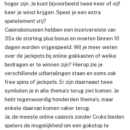
hoger zijn. Je kunt bijvoorbeeld twee keer of vijf
keer je winst krijgen. Speel je een extra
spelelement vrij?
Casinobonussen hebben een inzetvereiste van
35x de storting plus bonus en moeten binnen 10
dagen worden vrijgespeeld. Wil je meer weten
over de jackpots bij online gokkasten of welke
bedragen er te winnen zijn? Hierop zie je
verschillende uitbetalingen staan en soms ook
free spins of jackpots. Er zijn daarnaast twee
symbolen je in alle thema’s terug ziet komen. Je
hebt tegenwoordig honderden thema’s, maar
enkele daarvan komen vaker terug.
Ja, de meeste online casino’s zonder Cruks bieden
spelers de mogelijkheid om een gokstop te