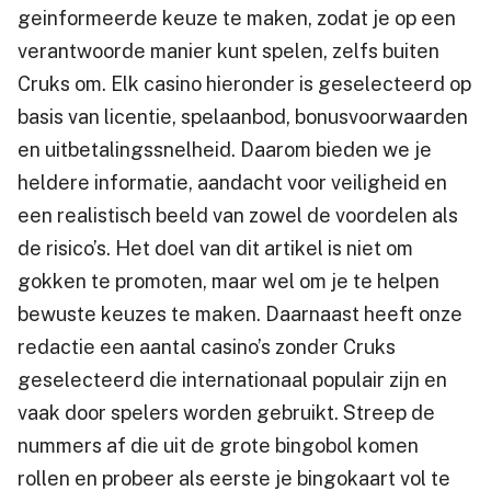
geinformeerde keuze te maken, zodat je op een
verantwoorde manier kunt spelen, zelfs buiten
Cruks om. Elk casino hieronder is geselecteerd op
basis van licentie, spelaanbod, bonusvoorwaarden
en uitbetalingssnelheid. Daarom bieden we je
heldere informatie, aandacht voor veiligheid en
een realistisch beeld van zowel de voordelen als
de risico’s. Het doel van dit artikel is niet om
gokken te promoten, maar wel om je te helpen
bewuste keuzes te maken. Daarnaast heeft onze
redactie een aantal casino’s zonder Cruks
geselecteerd die internationaal populair zijn en
vaak door spelers worden gebruikt. Streep de
nummers af die uit de grote bingobol komen
rollen en probeer als eerste je bingokaart vol te