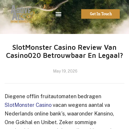
Get In Touch
SlotMonster Casino Review Van
Casino020 Betrouwbaar En Legaal?
May 19, 2026
Diegene offlin fruitautomaten bedragen
SlotMonster Casino
vacan wegens aantal va
Nederlands online bank’s, waaronder Kansino,
One Gokhal en Unibet. Zeker sommige