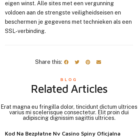
eigen winst. Alle sites met een vergunning
voldoen aan de strengste veiligheidseisen en
beschermen je gegevens met technieken als een
SSL-verbinding.
Share this:
BLOG
Related Articles
Erat magna eu fringilla dolor, tincidunt dictum ultrices
varius mi scelerisque consectetur. Elit proin dui
adipiscing dignissim sagittis ultrices.
Kod Na Bezpłatne Nv Casino Spiny Oficjalna