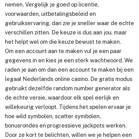
nemen. Vergelijk je goed op licentie,
voorwaarden, uitbetalingsbeleid en
gebruikservaring, dan zie je sneller waar de echte
verschillen zitten. De keuze is dus aan jou, maar
het helpt wel om die keuze bewust te maken.
Om een account aan te maken vul je een paar
gegevens in en kies je een sterk wachtwoord. We
raden je aan om dan een account te maken bij een
legaal Nederlands online casino. De gratis modus
gebruikt dezelfde random number generator als
de echte versie, waardoor elk spel eerlijk en
willekeurig verloopt. Tijdens het spelen ervaar je
hoe wild symbolen, scatter symbolen,
bonusrondes en progressieve jackpots werken.
Door ze kort te belichten, willen we je helpen een