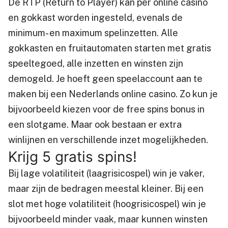
De RTP (Return to Player) kan per online casino
en gokkast worden ingesteld, evenals de
minimum- en maximum spelinzetten. Alle
gokkasten en fruitautomaten starten met gratis
speeltegoed, alle inzetten en winsten zijn
demogeld. Je hoeft geen speelaccount aan te
maken bij een Nederlands online casino. Zo kun je
bijvoorbeeld kiezen voor de free spins bonus in
een slotgame. Maar ook bestaan er extra
winlijnen en verschillende inzet mogelijkheden.
Krijg 5 gratis spins!
Bij lage volatiliteit (laagrisicospel) win je vaker,
maar zijn de bedragen meestal kleiner. Bij een
slot met hoge volatiliteit (hoogrisicospel) win je
bijvoorbeeld minder vaak, maar kunnen winsten