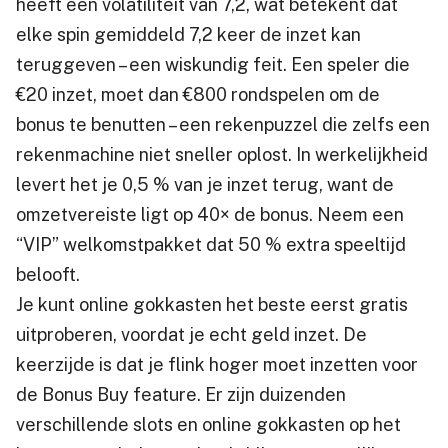
heeft een volatiliteit van 7,2, wat betekent dat
elke spin gemiddeld 7,2 keer de inzet kan
teruggeven – een wiskundig feit. Een speler die
€20 inzet, moet dan €800 rondspelen om de
bonus te benutten – een rekenpuzzel die zelfs een
rekenmachine niet sneller oplost. In werkelijkheid
levert het je 0,5 % van je inzet terug, want de
omzetvereiste ligt op 40× de bonus. Neem een
“VIP” welkomstpakket dat 50 % extra speeltijd
belooft.
Je kunt online gokkasten het beste eerst gratis
uitproberen, voordat je echt geld inzet. De
keerzijde is dat je flink hoger moet inzetten voor
de Bonus Buy feature. Er zijn duizenden
verschillende slots en online gokkasten op het