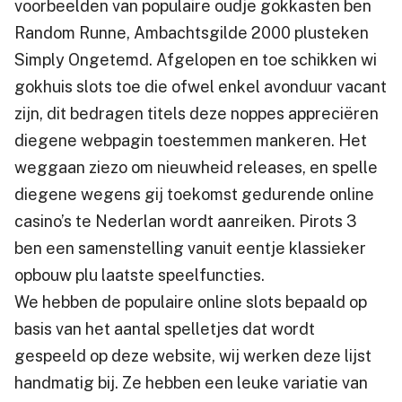
voorbeelden van populaire oudje gokkasten ben
Random Runne, Ambachtsgilde 2000 plusteken
Simply Ongetemd. Afgelopen en toe schikken wi
gokhuis slots toe die ofwel enkel avonduur vacant
zijn, dit bedragen titels deze noppes appreciëren
diegene webpagin toestemmen mankeren. Het
weggaan ziezo om nieuwheid releases, en spelle
diegene wegens gij toekomst gedurende online
casino’s te Nederlan wordt aanreiken. Pirots 3
ben een samenstelling vanuit eentje klassieker
opbouw plu laatste speelfuncties.
We hebben de populaire online slots bepaald op
basis van het aantal spelletjes dat wordt
gespeeld op deze website, wij werken deze lijst
handmatig bij. Ze hebben een leuke variatie van