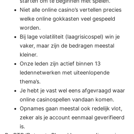
starten om te beginnen met spelen.
Niet alle online casino’s vertellen precies
welke online gokkasten veel gespeeld
worden.
Bij lage volatiliteit (laagrisicospel) win je
vaker, maar zijn de bedragen meestal
kleiner.
Onze leden zijn actief binnen 13
ledennetwerken met uiteenlopende
thema’s.
Je hebt je vast wel eens afgevraagd waar
online casinospellen vandaan komen.
Opnames gaan meestal ook redelijk vlot,
zeker als je account eenmaal geverifieerd
is.