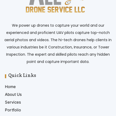
We power up drones to capture your world and our
experienced and proficient UAV pilots capture top-notch
aerial photos and videos. The hi-tech drones help clients in
various industries be it Construction, Insurance, or Tower
Inspection. The expert and skilled pilots reach any hidden
point and capture important data.
Quick Links
Home
About Us
Services
Portfolio