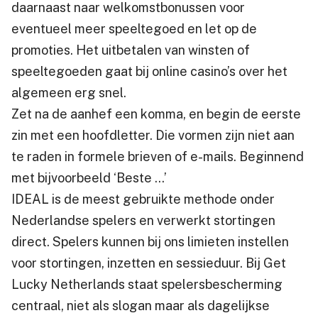
daarnaast naar welkomstbonussen voor
eventueel meer speeltegoed en let op de
promoties. Het uitbetalen van winsten of
speeltegoeden gaat bij online casino’s over het
algemeen erg snel.
Zet na de aanhef een komma, en begin de eerste
zin met een hoofdletter. Die vormen zijn niet aan
te raden in formele brieven of e-mails. Beginnend
met bijvoorbeeld ‘Beste …’
IDEAL is de meest gebruikte methode onder
Nederlandse spelers en verwerkt stortingen
direct. Spelers kunnen bij ons limieten instellen
voor stortingen, inzetten en sessieduur. Bij Get
Lucky Netherlands staat spelersbescherming
centraal, niet als slogan maar als dagelijkse