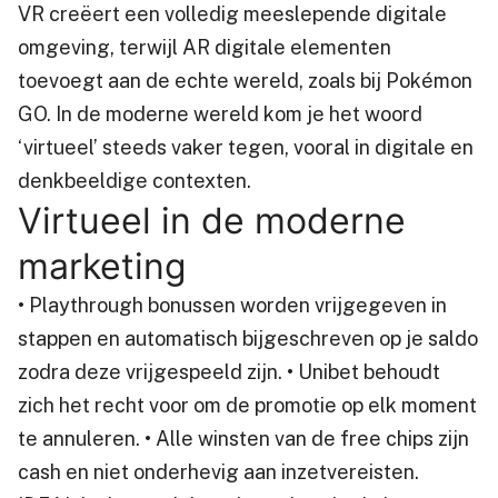
VR creëert een volledig meeslepende digitale
omgeving, terwijl AR digitale elementen
toevoegt aan de echte wereld, zoals bij Pokémon
GO. In de moderne wereld kom je het woord
‘virtueel’ steeds vaker tegen, vooral in digitale en
denkbeeldige contexten.
Virtueel in de moderne
marketing
• Playthrough bonussen worden vrijgegeven in
stappen en automatisch bijgeschreven op je saldo
zodra deze vrijgespeeld zijn. • Unibet behoudt
zich het recht voor om de promotie op elk moment
te annuleren. • Alle winsten van de free chips zijn
cash en niet onderhevig aan inzetvereisten.