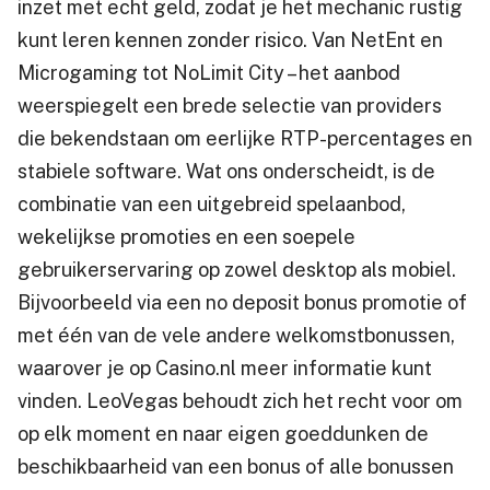
inzet met echt geld, zodat je het mechanic rustig
kunt leren kennen zonder risico. Van NetEnt en
Microgaming tot NoLimit City – het aanbod
weerspiegelt een brede selectie van providers
die bekendstaan om eerlijke RTP-percentages en
stabiele software. Wat ons onderscheidt, is de
combinatie van een uitgebreid spelaanbod,
wekelijkse promoties en een soepele
gebruikerservaring op zowel desktop als mobiel.
Bijvoorbeeld via een no deposit bonus promotie of
met één van de vele andere welkomstbonussen,
waarover je op Casino.nl meer informatie kunt
vinden. LeoVegas behoudt zich het recht voor om
op elk moment en naar eigen goeddunken de
beschikbaarheid van een bonus of alle bonussen