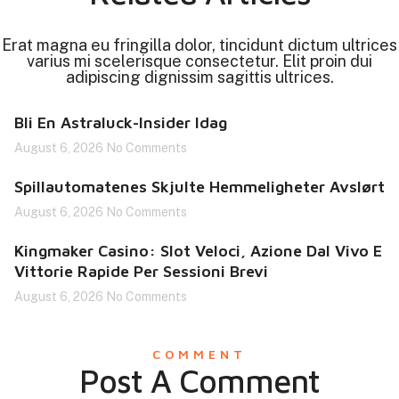
Erat magna eu fringilla dolor, tincidunt dictum ultrices
varius mi scelerisque consectetur. Elit proin dui
adipiscing dignissim sagittis ultrices.
Bli En Astraluck-Insider Idag
August 6, 2026
No Comments
Spillautomatenes Skjulte Hemmeligheter Avslørt
August 6, 2026
No Comments
Kingmaker Casino: Slot Veloci, Azione Dal Vivo E
Vittorie Rapide Per Sessioni Brevi
August 6, 2026
No Comments
COMMENT
Post A Comment