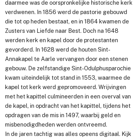
daarmee was de oorspronkelijke historische kerk
verdwenen. In 1856 werd de pastorie gebouwd
die tot op heden bestaat, en in 1864 kwamen de
Zusters van Liefde naar Best. Doch na 1648
werden kerk en kapel door de protestanten
gevorderd. In 1628 werd de houten Sint-
Annakapel te Aarle vervangen door een stenen
gebouw. De zelfstandige Sint-Odulphusparochie
kwam uiteindelijk tot stand in 1553, waarmee de
kapel tot kerk werd gepromoveerd. Wrijvingen
met het kapittel culmineerden in een overval van
de kapel, in opdracht van het kapittel, tijdens het
opdragen van de mis in 1497, waarbij geld en
misbenodigdheden werden ontvreemd.
In de jaren tachtig was alles opeens digitaal. Kijk