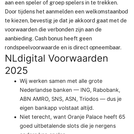
aan een speler of groep spelers in te trekken.
Door tijdens het aanmelden een welkomstaanbod
te kiezen, bevestig je dat je akkoord gaat met de
voorwaarden die verbonden zijn aan de
aanbieding. Cash bonus heeft geen
rondspeelvoorwaarde en is direct opneembaar.
NLdigital Voorwaarden
2025
Wij werken samen met alle grote
Nederlandse banken — ING, Rabobank,
ABN AMRO, SNS, ASN, Triodos — dus je
eigen bankapp volstaat altijd.
Niet terecht, want Oranje Palace heeft 65
goed uitbetalende slots die je nergens