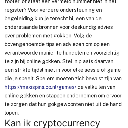
footer, of staat een vermeld nummer niet in het
register? Voor verdere ondersteuning en
begeleiding kun je terecht bij een van de
onderstaande bronnen voor deskundig advies
over problemen met gokken. Volg de
bovengenoemde tips en adviezen om op een
verantwoorde manier te handelen en voorzichtig
te zijn bij online gokken. Stel in plaats daarvan
een strikte tijdslimiet in voor elke sessie of game
die je speelt. Spelers moeten zich bewust zijn van
https://maxispins.co.nl/games/
de valkuilen van
online gokken en stappen ondernemen om ervoor
te zorgen dat hun gokgewoonten niet uit de hand
lopen.
Kan ik cryptocurrency