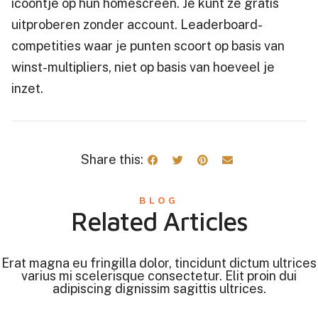
icoontje op hun homescreen. Je kunt ze gratis
uitproberen zonder account. Leaderboard-
competities waar je punten scoort op basis van
winst-multipliers, niet op basis van hoeveel je
inzet.
Share this:
BLOG
Related Articles
Erat magna eu fringilla dolor, tincidunt dictum ultrices
varius mi scelerisque consectetur. Elit proin dui
adipiscing dignissim sagittis ultrices.