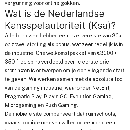
vergunning voor online gokken.
Wat is de Nederlandse
Kansspelautoriteit (Ksa)?
Alle bonussen hebben een inzetvereiste van 30x
op zowel storting als bonus, wat zeer redelijk is in
de industrie. Ons welkomstpakket van €3000 +
350 free spins verdeeld over je eerste drie
stortingen is ontworpen om je een vliegende start
te geven. We werken samen met de absolute top
van de gaming industrie, waaronder NetEnt,
Pragmatic Play, Play’n GO, Evolution Gaming,
Microgaming en Push Gaming.
De mobiele site compenseert dat ruimschoots,
maar sommige mensen willen nu eenmaal een