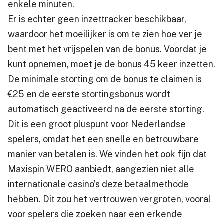
enkele minuten.
Er is echter geen inzettracker beschikbaar,
waardoor het moeilijker is om te zien hoe ver je
bent met het vrijspelen van de bonus. Voordat je
kunt opnemen, moet je de bonus 45 keer inzetten.
De minimale storting om de bonus te claimen is
€25 en de eerste stortingsbonus wordt
automatisch geactiveerd na de eerste storting.
Dit is een groot pluspunt voor Nederlandse
spelers, omdat het een snelle en betrouwbare
manier van betalen is. We vinden het ook fijn dat
Maxispin WERO aanbiedt, aangezien niet alle
internationale casino’s deze betaalmethode
hebben. Dit zou het vertrouwen vergroten, vooral
voor spelers die zoeken naar een erkende