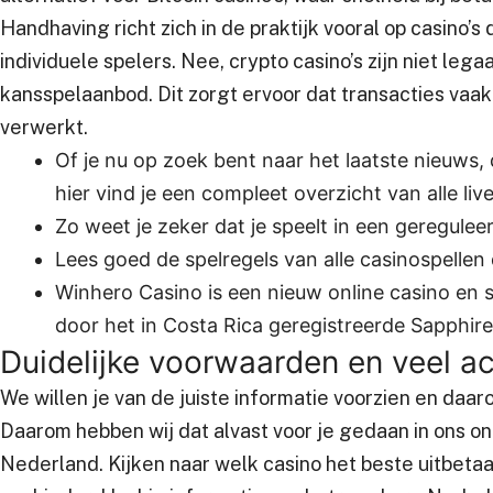
Handhaving richt zich in de praktijk vooral op casino’s
individuele spelers. Nee, crypto casino’s zijn niet l
kansspelaanbod. Dit zorgt ervoor dat transacties vaa
verwerkt.
Of je nu op zoek bent naar het laatste nieuws, d
hier vind je een compleet overzicht van alle liv
Zo weet je zeker dat je speelt in een geregul
Lees goed de spelregels van alle casinospellen
Winhero Casino is een nieuw online casino en 
door het in Costa Rica geregistreerde Sapphir
Duidelijke voorwaarden en veel 
We willen je van de juiste informatie voorzien en daar
Daarom hebben wij dat alvast voor je gedaan in ons o
Nederland. Kijken naar welk casino het beste uitbetaa