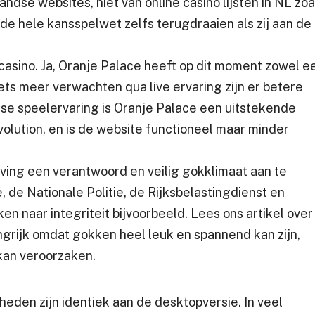
dse websites, niet van online casino lijsten in NL zoa
 de hele kansspelwet zelfs terugdraaien als zij aan de
e casino. Ja, Oranje Palace heeft op dit moment zowel e
ets meer verwachten qua live ervaring zijn er betere
se speelervaring is Oranje Palace een uitstekende
volution, en is de website functioneel maar minder
ving een verantwoord en veilig gokklimaat aan te
 de Nationale Politie, de Rijksbelastingdienst en
en naar integriteit bijvoorbeeld. Lees ons artikel over
ngrijk omdat gokken heel leuk en spannend kan zijn,
kan veroorzaken.
eden zijn identiek aan de desktopversie. In veel