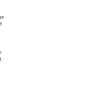
age
f
n
,