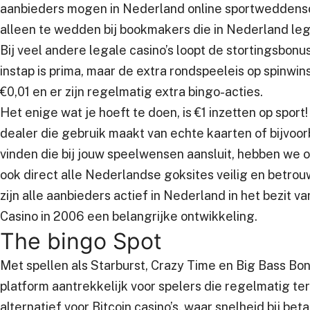
aanbieders mogen in Nederland online sportweddensc
alleen te wedden bij bookmakers die in Nederland legaa
Bij veel andere legale casino’s loopt de stortingsbon
instap is prima, maar de extra rondspeeleis op spinwin
€0,01 en er zijn regelmatig extra bingo-acties.
Het enige wat je hoeft te doen, is €1 inzetten op sport
dealer die gebruik maakt van echte kaarten of bijvoo
vinden die bij jouw speelwensen aansluit, hebben we
ook direct alle Nederlandse goksites veilig en betrou
zijn alle aanbieders actief in Nederland in het bezit 
Casino in 2006 een belangrijke ontwikkeling.
The bingo Spot
Met spellen als Starburst, Crazy Time en Big Bass Bo
platform aantrekkelijk voor spelers die regelmatig t
alternatief voor Bitcoin casino’s, waar snelheid bij be