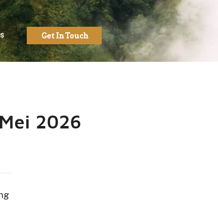
Us
Get In Touch
 Mei 2026
ing