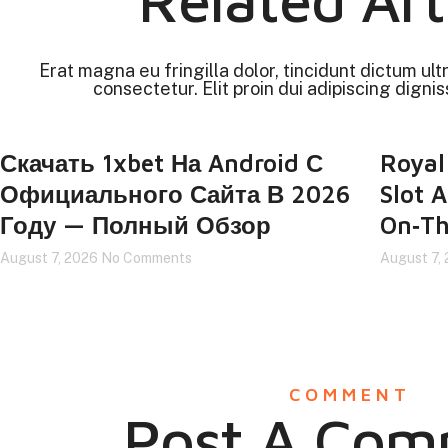
Erat magna eu fringilla dolor, tincidunt dictum ult
consectetur. Elit proin dui adipiscing digniss
Скачать 1xbet На Android С
Royal
Официального Сайта В 2026
Slot 
Году — Полный Обзор
On‑Th
August 7, 2026
No Comments
August 7,
COMMENT
Post A Com