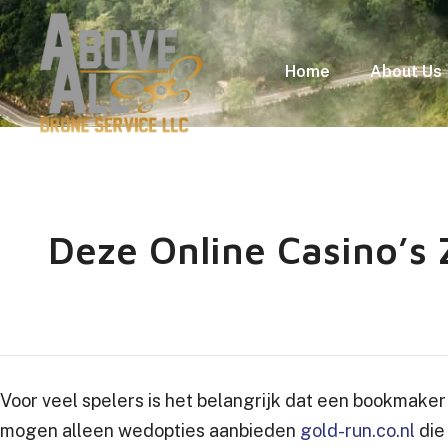
Home
About Us
Deze Online Casino’s 
Voor veel spelers is het belangrijk dat een bookmake
mogen alleen wedopties aanbieden
gold-run.co.nl
die