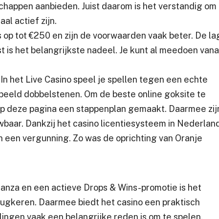
happen aanbieden. Juist daarom is het verstandig om
l actief zijn.
us op tot €250 en zijn de voorwaarden vaak beter. De l
st is het belangrijkste nadeel. Je kunt al meedoen vana
! In het Live Casino speel je spellen tegen een echte
rbeeld dobbelstenen. Om de beste online goksite te
 op deze pagina een stappenplan gemaakt. Daarmee zij
wbaar. Dankzij het casino licentiesysteem in Nederland
van een vergunning. Zo was de oprichting van Oranje
nanza en een actieve Drops & Wins-promotie is het
erugkeren. Daarmee biedt het casino een praktisch
talingen vaak een belangrijke reden is om te spelen.