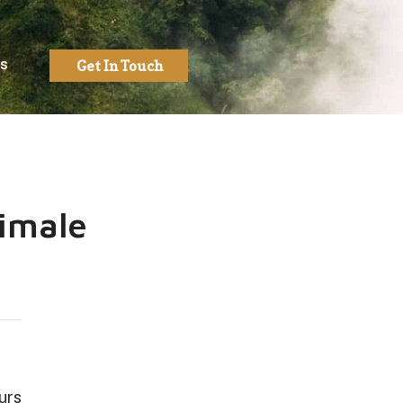
Us
Get In Touch
imale
urs