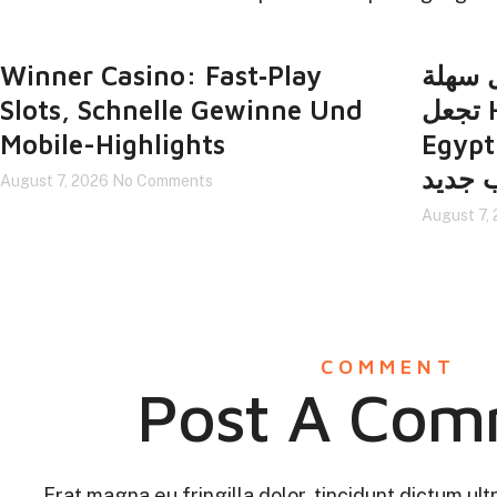
Winner Casino: Fast‑Play
 سهلة
Slots, Schnelle Gewinne Und
تجعل Https://xbet-
Mobile-Highlights
Egypt.it.com
 جديد
August 7, 2026
No Comments
August 7,
COMMENT
Post A Com
Erat magna eu fringilla dolor, tincidunt dictum ult