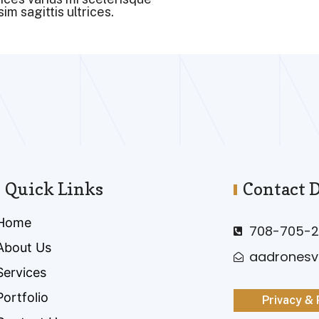
im sagittis ultrices.
Quick Links
Contact D
Home
708-705-2
About Us
aadrones
Services
Portfolio
Privacy & 