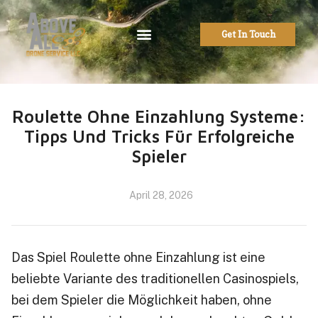
Get In Touch
Roulette Ohne Einzahlung Systeme:
Tipps Und Tricks Für Erfolgreiche
Spieler
April 28, 2026
Das Spiel Roulette ohne Einzahlung ist eine
beliebte Variante des traditionellen Casinospiels,
bei dem Spieler die Möglichkeit haben, ohne