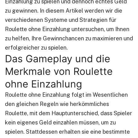
Einzahlung zu spielen und dennoch echtes Geld
zu gewinnen. In diesem Artikel werden wir die
verschiedenen Systeme und Strategien für
Roulette ohne Einzahlung untersuchen, um Ihnen
zu helfen, Ihre Gewinnchancen
zu maximieren und
erfolgreicher zu spielen.
Das Gameplay und die
Merkmale von Roulette
ohne Einzahlung
Roulette ohne Einzahlung folgt im Wesentlichen
den gleichen Regeln wie herkömmliches
Roulette, mit dem Hauptunterschied, dass Spieler
kein eigenes Geld einzahlen müssen, um zu
spielen. Stattdessen erhalten sie eine bestimmte