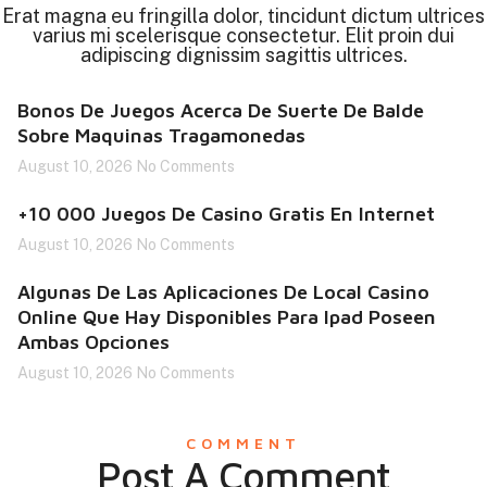
Erat magna eu fringilla dolor, tincidunt dictum ultrices
varius mi scelerisque consectetur. Elit proin dui
adipiscing dignissim sagittis ultrices.
Bonos De Juegos Acerca De Suerte De Balde
Sobre Maquinas Tragamonedas
August 10, 2026
No Comments
+10 000 Juegos De Casino Gratis En Internet
August 10, 2026
No Comments
Algunas De Las Aplicaciones De Local Casino
Online Que Hay Disponibles Para Ipad Poseen
Ambas Opciones
August 10, 2026
No Comments
COMMENT
Post A Comment