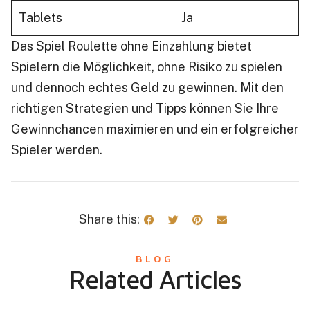
Tablets
Ja
Das Spiel Roulette ohne Einzahlung bietet
Spielern die Möglichkeit, ohne Risiko zu spielen
und dennoch echtes Geld zu gewinnen. Mit den
richtigen Strategien und Tipps können Sie Ihre
Gewinnchancen maximieren und ein erfolgreicher
Spieler werden.
Share this:
BLOG
Related Articles