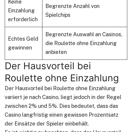
Keine
Begrenzte Anzahl von
Einzahlung
Spielchips
erforderlich
Begrenzte Auswahl an Casinos,
Echtes Geld
die Roulette ohne Einzahlung
gewinnen
anbieten
Der Hausvorteil bei
Roulette ohne Einzahlung
Der Hausvorteil bei Roulette ohne Einzahlung
variiert je nach Casino, liegt jedoch in der Regel
zwischen 2% und 5%. Dies bedeutet, dass das
Casino langfristig einen gewissen Prozentsatz
der Einsätze der Spieler einbehält.