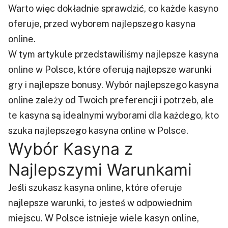
Warto więc dokładnie sprawdzić, co każde kasyno
oferuje, przed wyborem najlepszego kasyna
online.
W tym artykule przedstawiliśmy najlepsze kasyna
online w Polsce, które oferują najlepsze warunki
gry i najlepsze bonusy. Wybór najlepszego kasyna
online zależy od Twoich preferencji i potrzeb, ale
te kasyna są idealnymi wyborami dla każdego, kto
szuka najlepszego kasyna online w Polsce.
Wybór Kasyna z
Najlepszymi Warunkami
Jeśli szukasz kasyna online, które oferuje
najlepsze warunki, to jesteś w odpowiednim
miejscu. W Polsce istnieje wiele kasyn online,