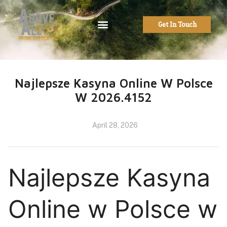
Get In Touch
Najlepsze Kasyna Online W Polsce
W 2026.4152
April 28, 2026
Najlepsze Kasyna
Online w Polsce w