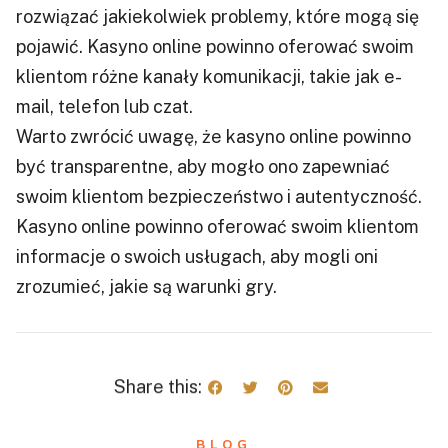
rozwiązać jakiekolwiek problemy, które mogą się
pojawić. Kasyno online powinno oferować swoim
klientom różne kanały komunikacji, takie jak e-
mail, telefon lub czat.
Warto zwrócić uwagę, że kasyno online powinno
być transparentne, aby mogło ono zapewniać
swoim klientom bezpieczeństwo i autentyczność.
Kasyno online powinno oferować swoim klientom
informacje o swoich usługach, aby mogli oni
zrozumieć, jakie są warunki gry.
Share this:
BLOG