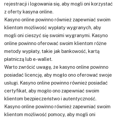
rejestracji i logowania się, aby mogli oni korzystać
z oferty kasyna online.
Kasyno online powinno również zapewniać swoim
klientom możliwość wypłaty wygranych, aby
mogli oni cieszyć się swoimi wygranymi. Kasyno
online powinno oferować swoim klientom różne
metody wypłaty, takie jak bankowość, kartą
płatniczą lub e-wallet.
Warto zwrócić uwagę, że kasyno online powinno
posiadać licencję, aby mogło ono oferować swoje
usługi. Kasyno online powinno również posiadać
certyfikat, aby mogło ono zapewniać swoim
klientom bezpieczeństwo i autentyczność.
Kasyno online powinno również zapewniać swoim
klientom możliwość pomocy, aby mogli oni