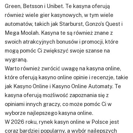
Green, Betsson i Unibet. Te kasyna oferują
również wiele gier kasynowych, w tym wiele
automatów, takich jak Starburst, Gonzo’s Quest i
Mega Moolah. Kasyna te są również znane z
swoich atrakcyjnych bonusów i promocji, które
mogą pomóc Ci zwiększyć swoje szanse na
wygraną.
Warto również zwrócić uwagę na kasyna online,
które oferują kasyno online opinie i recenzje, takie
jak Kasyno Online i Kasyno Online Automaty. Te
kasyna oferują możliwość zapoznania się z
opiniami innych graczy, co może pomóc Ci w
wyborze najlepszego kasyna online.
W 2026 roku, rynek kasyn online w Polsce jest
coraz bardziej popularny, a wybór najlepszych