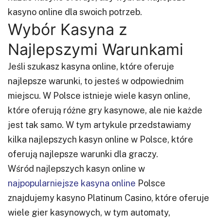
kasyno online dla swoich potrzeb.
Wybór Kasyna z
Najlepszymi Warunkami
Jeśli szukasz kasyna online, które oferuje
najlepsze warunki, to jesteś w odpowiednim
miejscu. W Polsce istnieje wiele kasyn online,
które oferują różne gry kasynowe, ale nie każde
jest tak samo. W tym artykule przedstawiamy
kilka najlepszych kasyn online w Polsce, które
oferują najlepsze warunki dla graczy.
Wśród najlepszych kasyn online w
najpopularniejsze kasyna online
Polsce
znajdujemy kasyno Platinum Casino, które oferuje
wiele gier kasynowych, w tym automaty,