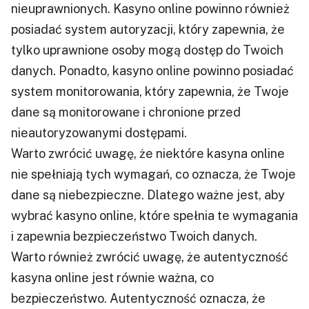
nieuprawnionych. Kasyno online powinno również
posiadać system autoryzacji, który zapewnia, że
tylko uprawnione osoby mogą dostęp do Twoich
danych. Ponadto, kasyno online powinno posiadać
system monitorowania, który zapewnia, że Twoje
dane są monitorowane i chronione przed
nieautoryzowanymi dostępami.
Warto zwrócić uwagę, że niektóre kasyna online
nie spełniają tych wymagań, co oznacza, że Twoje
dane są niebezpieczne. Dlatego ważne jest, aby
wybrać kasyno online, które spełnia te wymagania
i zapewnia bezpieczeństwo Twoich danych.
Warto również zwrócić uwagę, że autentyczność
kasyna online jest równie ważna, co
bezpieczeństwo. Autentyczność oznacza, że