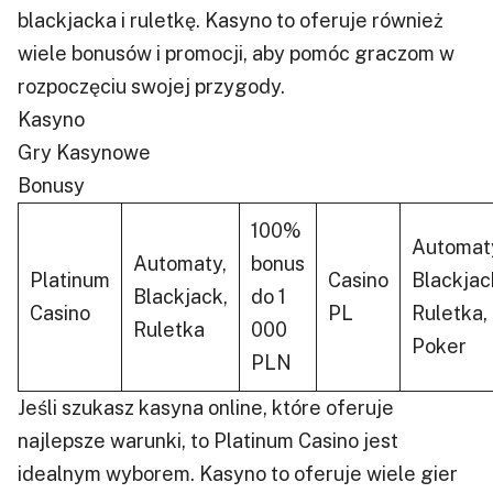
blackjacka i ruletkę. Kasyno to oferuje również
wiele bonusów i promocji, aby pomóc graczom w
rozpoczęciu swojej przygody.
Kasyno
Gry Kasynowe
Bonusy
100%
Automat
Automaty,
bonus
Platinum
Casino
Blackjac
Blackjack,
do 1
Casino
PL
Ruletka,
Ruletka
000
Poker
PLN
Jeśli szukasz kasyna online, które oferuje
najlepsze warunki, to Platinum Casino jest
idealnym wyborem. Kasyno to oferuje wiele gier