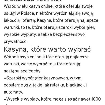
Wśród wielu kasyn online, które oferują swoje
usługi w Polsce, niektóre wyróżniają się swoją
jakością i ofertą. Kasyna, które oferują najlepsze
warunki, to te, które oferują szeroki wybór gier,
wysokie wyplaty, a także bezpieczeństwo i
prywatność.
Kasyna, które warto wybrać
Wśród kasyn online, które oferują najlepsze
warunki, warto wybrać te, które oferują
następujące cechy:
– Szeroki wybór gier kasynowych, w tym
popularne gry, takie jak ruletka, blackjack i
automaty.
– Wysokie wyplaty, które mogą sięgać nawet 1000