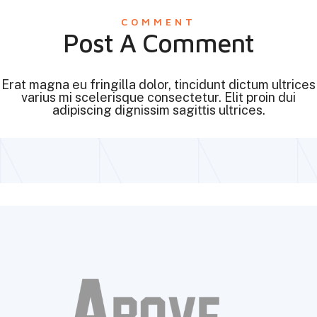
COMMENT
Post A Comment
Erat magna eu fringilla dolor, tincidunt dictum ultrices
varius mi scelerisque consectetur. Elit proin dui
adipiscing dignissim sagittis ultrices.