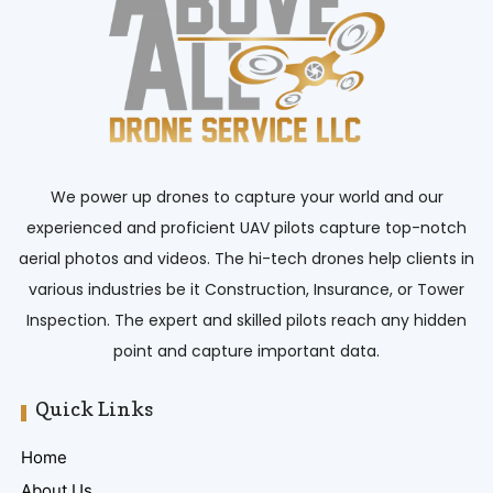
We power up drones to capture your world and our
experienced and proficient UAV pilots capture top-notch
aerial photos and videos. The hi-tech drones help clients in
various industries be it Construction, Insurance, or Tower
Inspection. The expert and skilled pilots reach any hidden
point and capture important data.
Quick Links
Home
About Us