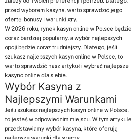
zależy od Twoich preferencji i potrzeb. Dlatego,
przed wyborem kasyna, warto sprawdzić jego
ofertę, bonusy i warunki gry.
W 2026 roku, rynek kasyn online w Polsce będzie
coraz bardziej popularny, a wybór najlepszych
opcji będzie coraz trudniejszy. Dlatego, jeśli
szukasz najlepszych kasyn online w Polsce, to
warto sprawdzić nasz artykuł i wybrać najlepsze
kasyno online dla siebie.
Wybór Kasyna z
Najlepszymi Warunkami
Jeśli szukasz najlepszych kasyn online w Polsce,
to jesteś w odpowiednim miejscu. W tym artykule
przedstawiamy wybór kasyna, które oferują
najlepsze warunki dla graczy.