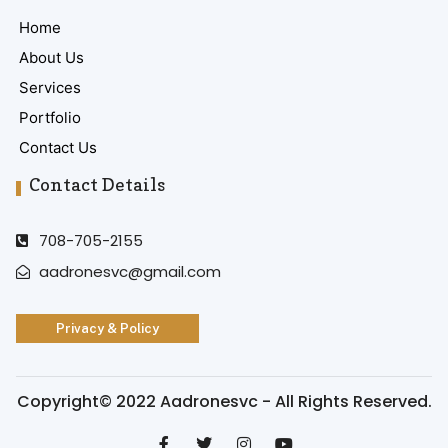
Home
About Us
Services
Portfolio
Contact Us
Contact Details
708-705-2155
aadronesvc@gmail.com
Privacy & Policy
Copyright© 2022 Aadronesvc - All Rights Reserved.