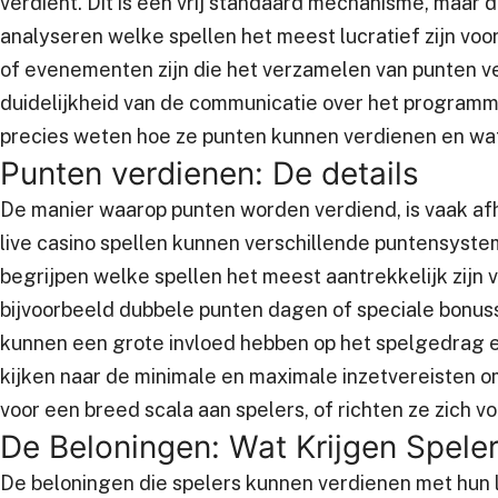
verdient. Dit is een vrij standaard mechanisme, maar d
analyseren welke spellen het meest lucratief zijn voo
of evenementen zijn die het verzamelen van punten v
duidelijkheid van de communicatie over het programma
precies weten hoe ze punten kunnen verdienen en wa
Punten verdienen: De details
De manier waarop punten worden verdiend, is vaak afh
live casino spellen kunnen verschillende puntensyst
begrijpen welke spellen het meest aantrekkelijk zijn v
bijvoorbeeld dubbele punten dagen of speciale bonuss
kunnen een grote invloed hebben op het spelgedrag en 
kijken naar de minimale en maximale inzetvereisten om
voor een breed scala aan spelers, of richten ze zich vo
De Beloningen: Wat Krijgen Spele
De beloningen die spelers kunnen verdienen met hun lo