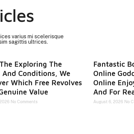
icles
rices varius mi scelerisque
im sagittis ultrices.
The Exploring The
Fantastic B
 And Conditions, We
Online God
ver Which Free Revolves
Online Enjo
Genuine Value
And For Re
 2026
No Comments
August 6, 2026
No 