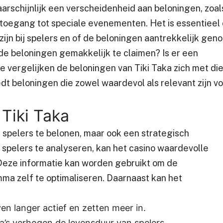
arschijnlijk een verscheidenheid aan beloningen, zoal
s toegang tot speciale evenementen. Het is essentieel
ijn bij spelers en of de beloningen aantrekkelijk gen
n de beloningen gemakkelijk te claimen? Is er een
oe vergelijken de beloningen van Tiki Taka zich met di
t beloningen die zowel waardevol als relevant zijn vo
 Tiki Taka
 spelers te belonen, maar ook een strategisch
 spelers te analyseren, kan het casino waardevolle
 Deze informatie kan worden gebruikt om de
mma zelf te optimaliseren. Daarnaast kan het
ven langer actief en zetten meer in.
’s verhogen de levensduur van spelers.