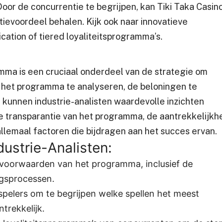
oor de concurrentie te begrijpen, kan Tiki Taka Casin
ievoordeel behalen. Kijk ook naar innovatieve
cation of tiered loyaliteitsprogramma’s.
amma is een cruciaal onderdeel van de strategie om
n het programma te analyseren, de beloningen te
, kunnen industrie-analisten waardevolle inzichten
 De transparantie van het programma, de aantrekkelijkh
allemaal factoren die bijdragen aan het succes ervan.
ustrie-Analisten:
 voorwaarden van het programma, inclusief de
ngsprocessen.
pelers om te begrijpen welke spellen het meest
trekkelijk.