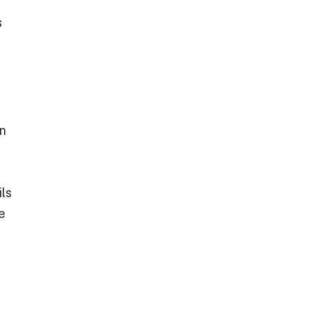
s
en
ils
e