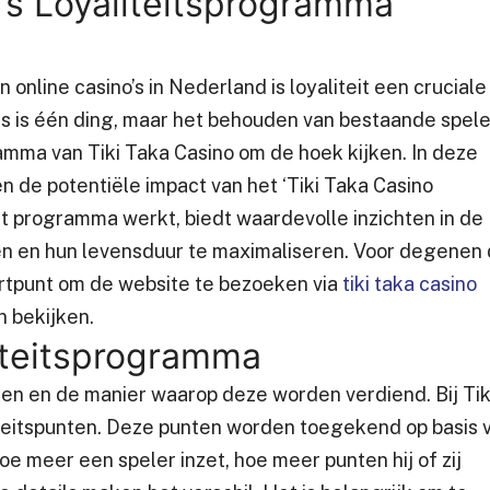
a’s Loyaliteitsprogramma
online casino’s in Nederland is loyaliteit een cruciale
s is één ding, maar het behouden van bestaande spele
ramma van Tiki Taka Casino om de hoek kijken. In deze
n de potentiële impact van het ‘Tiki Taka Casino
it programma werkt, biedt waardevolle inzichten in de
den en hun levensduur te maximaliseren. Voor degenen 
tartpunt om de website te bezoeken via
tiki taka casino
n bekijken.
liteitsprogramma
gen en de manier waarop deze worden verdiend. Bij Tik
iteitspunten. Deze punten worden toegekend op basis 
oe meer een speler inzet, hoe meer punten hij of zij