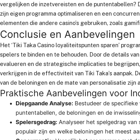
vergelijken de inzetvereisten en de puntentabellen? D
zijn eigen programma optimaliseren en een concurrent
elementen die andere casino’s gebruiken, zoals gamifi
Conclusie en Aanbevelingen
Het ‘Tiki Taka Casino loyaliteitspunten sparen’ progr
spelers te binden en te behouden. Door de details va
evalueren en de strategische implicaties te begrijpen
verkrijgen in de effectiviteit van Tiki Taka’s aanpak.
van de beloningen en de mate van personalisatie zijn 
Praktische Aanbevelingen voor Ind
Diepgaande Analyse:
Bestudeer de specifieke
puntentabellen, de beloningen en de inwisseli
Spelersgedrag:
Analyseer het spelgedrag van s
populair zijn en welke beloningen het meest aan